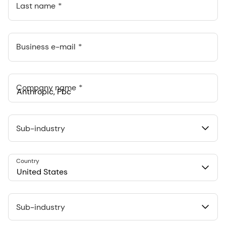
Last name
Business e-mail
Company name
Anthropic, PBC
548 Market St Pmb 90375, San Francisco, California, US
Sub-industry
Country
United States
Sub-industry