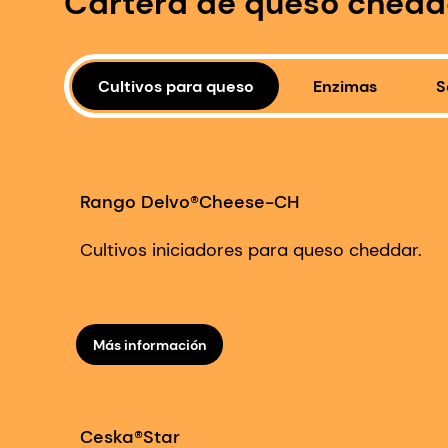
Cartera de queso chedd
Cultivos para queso
Enzimas
S
Rango Delvo®Cheese-CH
Cultivos iniciadores para queso cheddar.
Más información
Ceska®Star