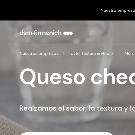
Nuestra empres
Nuestras empresas
Taste, Texture & Health
Merc
Queso che
Realzamos el sabor, la textura y 