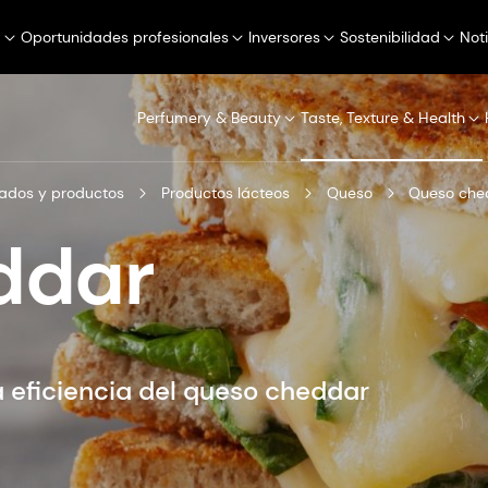
a
Oportunidades profesionales
Inversores
Sostenibilidad
Not
Perfumery & Beauty
Taste, Texture & Health
ados y productos
Productos lácteos
Queso
Queso che
ddar
la eficiencia del queso cheddar