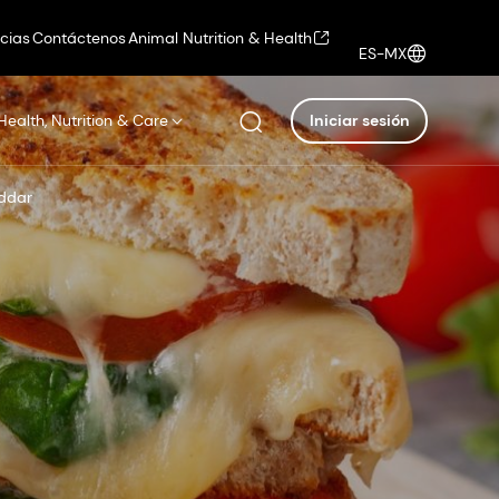
icias
Contáctenos
Animal Nutrition & Health
ES-MX
Health, Nutrition & Care
Iniciar sesión
ddar