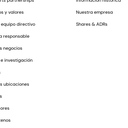
rts partnerships
Información histórica
os y valores
Nuestra empresa
 equipo directivo
Shares & ADRs
a responsable
s negocios
 e investigación
s
s ubicaciones
s
ores
tenos