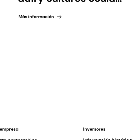
transform
Más información
fermentation in dairy
and beyond
 empresa
Inversores