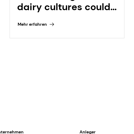
dairy cultures could
transform
Mehr erfahren
fermentation in dairy
and beyond
nternehmen
Anleger