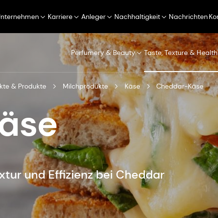
Unternehmen
Karriere
Anleger
Nachhaltigkeit
Nachrichten
Ko
Perfumery & Beauty
Taste, Texture & Health
kte & Produkte
Milchprodukte
Käse
Cheddar-Käse
äse
tur und Effizienz bei Cheddar