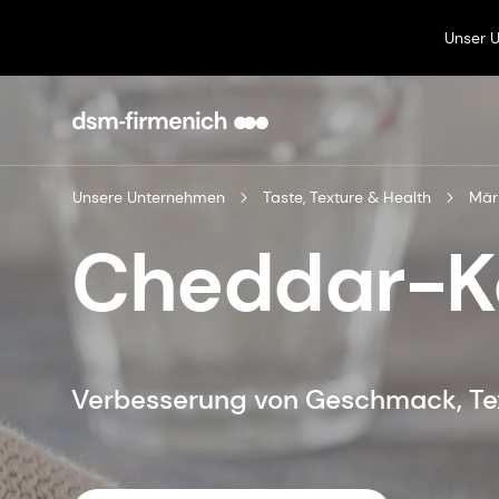
Unser 
Unsere Unternehmen
Taste, Texture & Health
Mär
Cheddar-K
Verbesserung von Geschmack, Tex