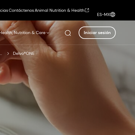
icias
Contáctenos
Animal Nutrition & Health
ES-MX
Health, Nutrition & Care
Iniciar sesión
teos frescos fermentados
Delvo®ONE