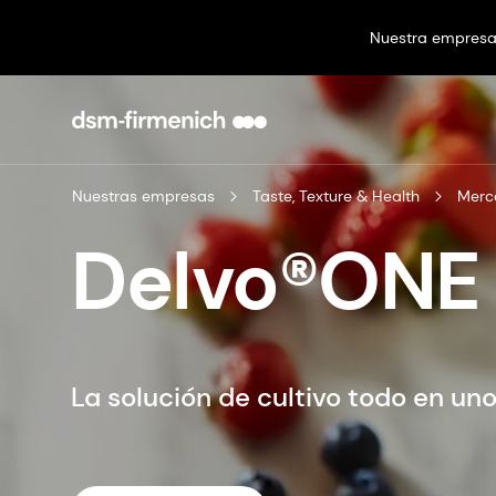
Nuestra empres
Nuestras empresas
Taste, Texture & Health
Merc
Delvo®ONE
La solución de cultivo todo en un