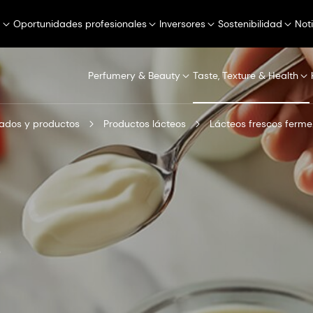
a
Oportunidades profesionales
Inversores
Sostenibilidad
Not
Perfumery & Beauty
Taste, Texture & Health
ados y productos
Productos lácteos
Lác
o