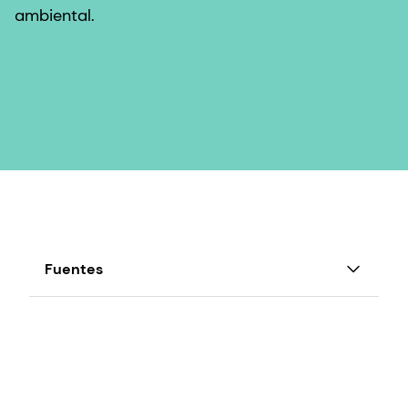
ambiental.
Fuentes
Sklad chemiczny (g/kg) Biel I en 2009, Wozniak I
en 2014, Biel I en 2016, Alijosius 2016
IUCN NL (2022/2023). Sostenible a base de
plantas en todo el mundo, el agua de impresión
de alimentos curables.