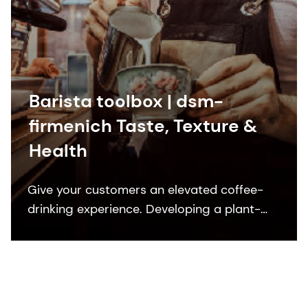
Barista toolbox | dsm-
firmenich Taste, Texture &
Health
Give your customers an elevated coffee-
drinking experience. Developing a plant-
based alternative to milk for barista
applications can be a challenging task – at
least, it can if you don’t have dsm-
firmenich’s Barista toolbox. Containing
multiple ingredient solutions, our toolbox is