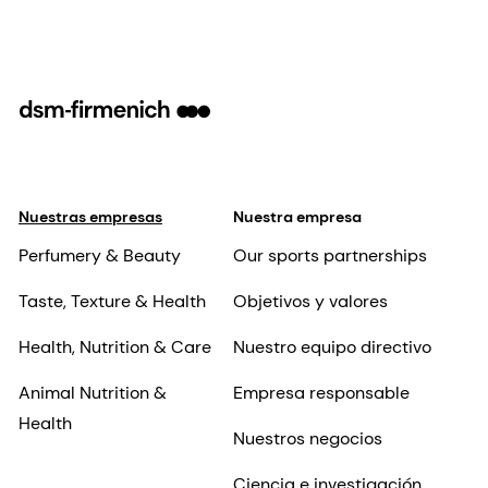
targeted at overcoming some of the main
challenges manufacturers face, such as
improving the visual appearance and
stability of products when mixed with
coffee or achieving the ideal foam level,
stability, and bubble size without any
compromise on taste.
Nuestras empresas
Nuestra empresa
Perfumery & Beauty
Our sports partnerships
Taste, Texture & Health
Objetivos y valores
Health, Nutrition & Care
Nuestro equipo directivo
Animal Nutrition &
Empresa responsable
Health
Nuestros negocios
Ciencia e investigación