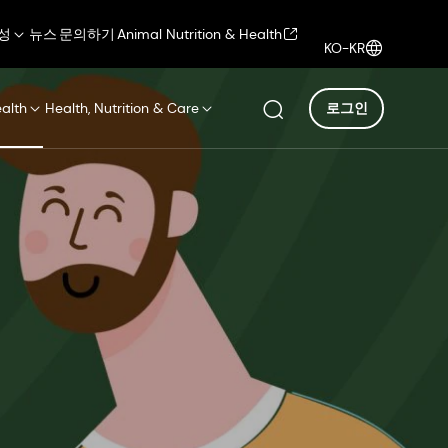
성
뉴스
문의하기
Animal Nutrition & Health
KO-KR
ealth
Health, Nutrition & Care
로그인