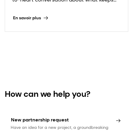
the blood moving and heart ticking. Read
more in this special Heart Health Month
En savoir plus
feature.
How can we help you?
New partnership request
Have an idea for a new project, a groundbreaking