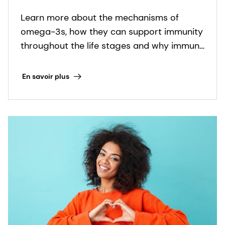
Throughout Life?
Learn more about the mechanisms of
omega-3s, how they can support immunity
throughout the life stages and why immune
health solutions need to be tailored to the
specific nutritional needs of each age
En savoir plus
group.