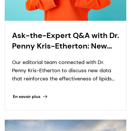
Ask-the-Expert Q&A with Dr.
Penny Kris-Etherton: New
Data Reinforces the
Our editorial team connected with Dr.
Effectiveness of Lipids for
Penny Kris-Etherton to discuss new data
Heart Health
that reinforces the effectiveness of lipids
for heart health.
En savoir plus