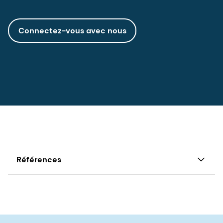
Connectez-vous avec nous
Références
1
dsm-firmenich, 'Meaning of Longevity
2024' agile survey, 1074 participants de 9 pays.