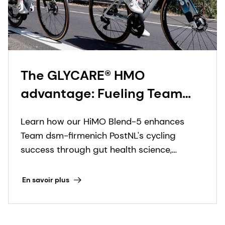
biomédicales sur les HMO.
The GLYCARE® HMO
advantage: Fueling Team
dsm-firmenich PostNL’s rise
Learn how our HiMO Blend-5 enhances
in professional cycling
Team dsm-firmenich PostNL's cycling
success through gut health science,
boosting endurance and resilience in UCI
World Tour races.
En savoir plus