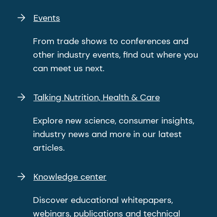
intestinal microbiota, 2016, Br J Nutr ; 116(8):1356-
8. Elison, E. et al, Oral supplementation of healthy
Events
1368.
adults with 2′-O-fucosyllactose and lacto-N-
From trade shows to conferences and
neotetraose is well tolerated and shifts the
other industry events, find out where you
intestinal microbiota, 2016, Br J Nutr; 116(8):1356-
can meet us next.
1368.
Talking Nutrition, Health & Care
Explore new science, consumer insights,
industry news and more in our latest
articles.
Knowledge center
Discover educational whitepapers,
webinars, publications and technical