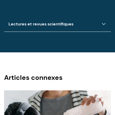
Lectures et revues scientifiques
Les cinq articles répertoriés ici offrent un bon
aperçu des oligosaccharides du lait maternel et
de leurs avantages pour la santé humaine. Si
vous souhaitez aller plus loin, vous trouverez une
liste plus complète d'articles
pour en savoir plus
sur les HMO et le lait maternel.
Articles connexes
Une revue scientifique du professeur Lars Bode de
l'Université de Californie à San Diego intitulée
"Human milk oligosaccharides : Chaque bébé a
besoin d'une "sugar mama". Ce document décrit les
avantages des oligosaccharides du lait maternel
pour les bébés. Vous pouvez trouver l'article dans