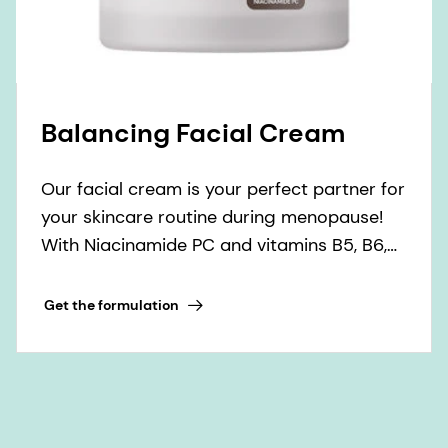
Balancing Facial Cream
Our facial cream is your perfect partner for
your skincare routine during menopause!
With Niacinamide PC and vitamins B5, B6,
and B12, it restores ceramide balance,
strengthens the skin's barrier, and delivers
Get the formulation
deep hydration.