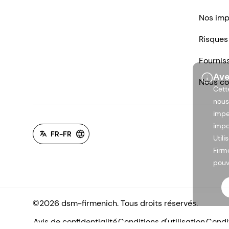
Nos imp
Risques
Fournis
Ave
Nous co
Cett
nous
impe
impo
FR-FR
Util
Firm
pouv
©2026 dsm-firmenich. Tous droits réservés.
Avis de confidentialité
Conditions d'utilisation
Condit