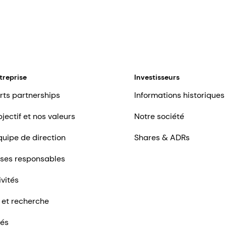
treprise
Investisseurs
rts partnerships
Informations historiques
jectif et nos valeurs
Notre société
quipe de direction
Shares & ADRs
ises responsables
ivités
 et recherche
tés