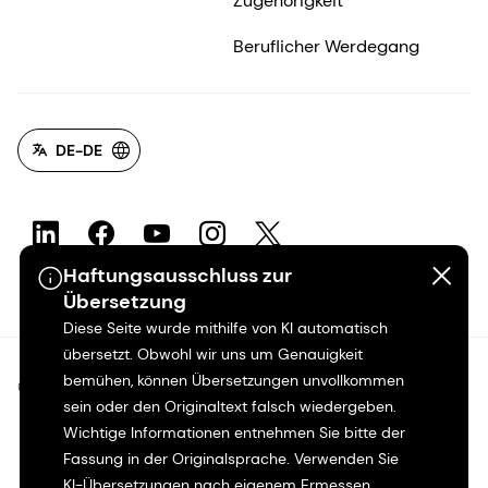
Zugehörigkeit
Beruflicher Werdegang
DE-DE
Haftungsausschluss zur
Übersetzung
Diese Seite wurde mithilfe von KI automatisch
übersetzt. Obwohl wir uns um Genauigkeit
bemühen, können Übersetzungen unvollkommen
©2026 dsm-firmenich. Alle Rechte vorbehalten.
sein oder den Originaltext falsch wiedergeben.
Wichtige Informationen entnehmen Sie bitte der
Hinweis zum Datenschutz
Fassung in der Originalsprache. Verwenden Sie
KI-Übersetzungen nach eigenem Ermessen.