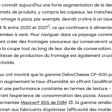
e connaît aujourd'hui une forte augmentation de la 
mats de produits, y compris les copeaux, les tranches
omage à pizza, par exemple, devrait croître à un tau
1
4 % entre 2020 et 2027
, ce qui continuera à aliment
années à venir. Pour naviguer dans ce paysage commer
ent créer des fromages savoureux qui conserveront u
 la coupe tout au long de leur durée de conservation
 vitesse de production du fromage est également cruci
tivités.
aux ont montré que la gamme DelvoCheese CP-500 p
en augmentant le taux d'humidité, en offrant l'acidific
et une performance constante en termes de texture -
rant l'expérience de consommation des pizzas. Assoc
fermentée
Maxiren® XDS de DSM
, la gamme amélio
met aux fabricants d'optimiser l'efficacité des matiè