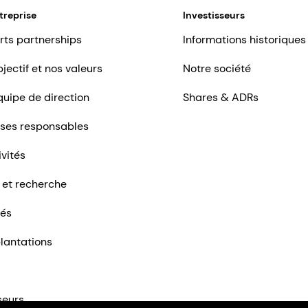
treprise
Investisseurs
rts partnerships
Informations historiques
jectif et nos valeurs
Notre société
quipe de direction
Shares & ADRs
ises responsables
ivités
 et recherche
tés
lantations
seurs