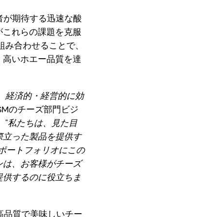
生産者が期待する迅速な酸
がこれらの課題を克服
組み合わせることで、
、高いホエー品質を達
、経済的・経営的に効
DSMのチーズ部門ビジ
"
私たちは、見た目
際立った製品を提供す
のポートフォリオにこの
ンは、お客様がチーズ
提供するのに役立ちま
高品質で美味しいチー