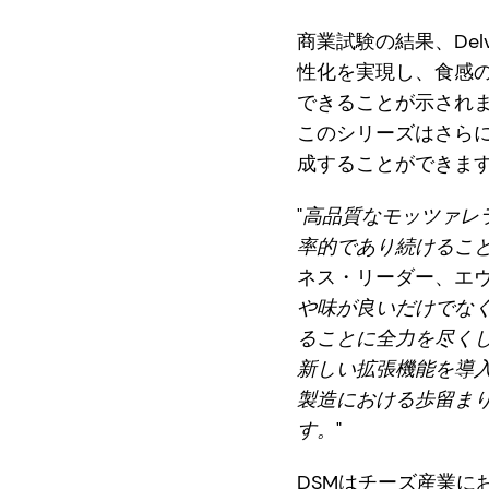
商業試験の結果、Del
性化を実現し、食感
できることが示されま
このシリーズはさら
成することができま
"
高品質なモッツァレ
率的であり続けるこ
ネス・リーダー、エヴ
や味が良いだけでな
ることに全力を尽くし
新しい拡張機能を導
製造における歩留ま
す。
"
DSMはチーズ産業