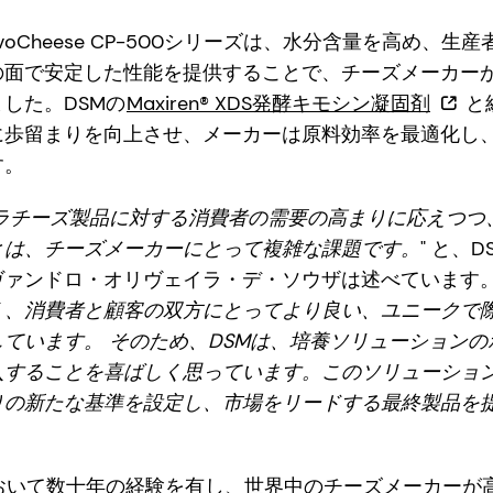
voCheese CP-500シリーズは、水分含量を高め、
の面で安定した性能を提供することで、チーズメーカー
した。DSMの
Maxiren® XDS発酵キモシン凝固剤
と
に歩留まりを向上させ、メーカーは原料効率を最適化し
す。
ラチーズ製品に対する消費者の需要の高まりに応えつつ
とは、チーズメーカーにとって複雑な課題です。
" と、
ァンドロ・オリヴェイラ・デ・ソウザは述べています。 
く、消費者と顧客の双方にとってより良い、ユニークで
ています。 そのため、DSMは、培養ソリューション
入することを喜ばしく思っています。このソリューショ
りの新たな基準を設定し、市場をリードする最終製品を
において数十年の経験を有し、世界中のチーズメーカーが