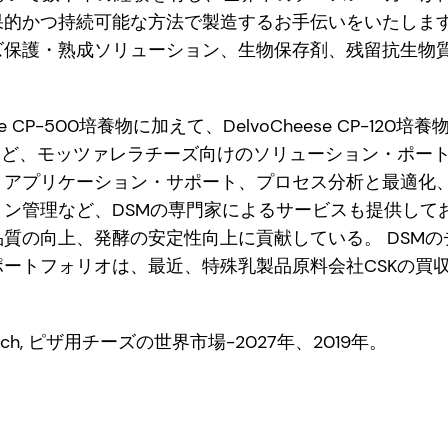
的かつ持続可能な方法で製造するお手伝いをいたします
ズ保護・熟成ソリューション、生物保存剤、残留抗生物
se CP-500培養物に加えて、DelvoCheese CP-120培養
S凝固剤など、モッツァレラチーズ向けのソリューション・ポ
、アプリケーション・サポート、プロセス分析と最適化
ョン管理など、DSMの専門家によるサービスも提供して
質の向上、発酵の安定性向上に貢献している。 DSM
ートフォリオは、最近、特殊乳製品原料会社CSKの買
Research, ピザ用チーズの世界市場-2027年、2019年。