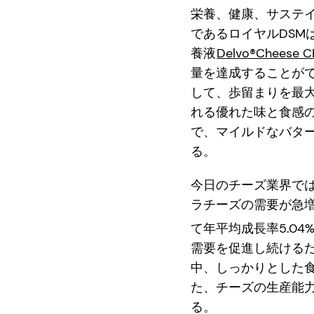
栄養、健康、サステ
であるロイヤルDS
養液
Delvo®Cheese 
量を達成することができ
して、歩留まりを最大
れる優れた味と食感
で、マイルドなバタ
る。
今日のチーズ業界で
ラチーズの需要が急増
て年平均成長率5.0
需要を促進し続ける
中、しっかりとした
た、チーズの生産能
る。