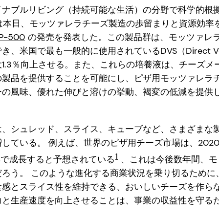
イナブルリビング（持続可能な生活）の分野で科学的根
Mは本日、モッツァレラチーズ製造の歩留まりと資源効率
CP-500
の発売を発表した。この製品群は、モッツァレ
、米国で最も一般的に使用されているDVS（Direct Va
1.3％向上させる。また、これらの培養液は、チーズメ
の製品を提供することを可能にし、ピザ用モッツァレラ
ーの風味、優れた伸びと溶けの挙動、褐変の低減を提供
は、シュレッド、スライス、キューブなど、さまざまな
している。 例えば、世界のピザ用チーズ市場は、2020
1
4%で成長すると予想されている
、これは今後数年間、モ
だろう。 このような進化する商業状況を乗り切るために
食感とスライス性を維持できる、おいしいチーズを作らな
力と生産速度を向上させることは、事業の収益性を守る