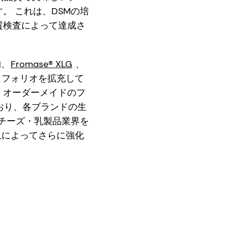
。 これは、DSMの培
質検査によって達成さ
物、
Fromase® XLG
、
ートフォリオを拡充して
、オーダーメイドのフ
おり、各ブランドの生
のチーズ・乳製品業界を
収によってさらに強化