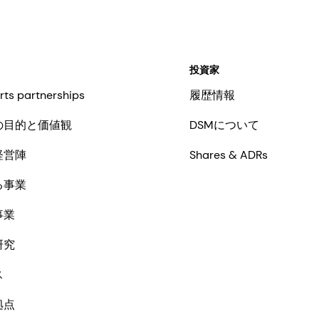
投資家
rts partnerships
履歴情報
の目的と価値観
DSMについて
経営陣
Shares & ADRs
る事業
事業
研究
ス
拠点