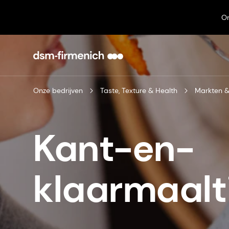
On
Onze bedrijven
Taste, Texture & Health
Markten &
Kant-en-
klaarmaalt