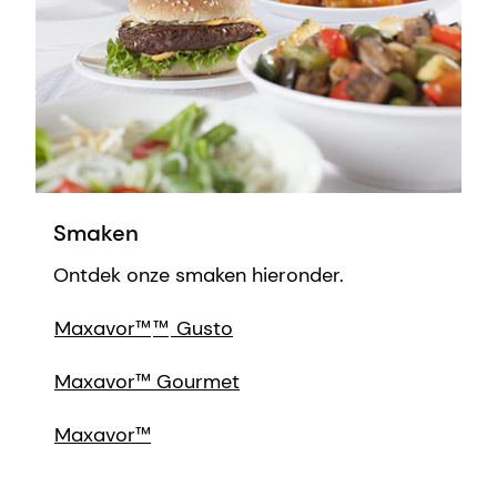
Smaken
Ontdek onze smaken hieronder.
Maxavor™
™
Gusto
Maxavor™ Gourmet
Maxavor™