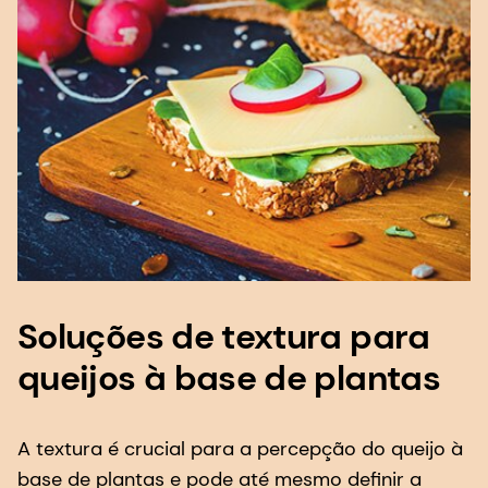
Soluções de textura para
queijos à base de plantas
A textura é crucial para a percepção do queijo à
base de plantas e pode até mesmo definir a
rapidez com que os sabores são liberados.
Nosso portfólio de hidrocoloides, como a pectina
e a goma gelana Gellaneer®, o ajudará a