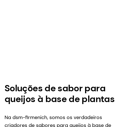
Soluções de sabor para
queijos à base de plantas
Na dsm-firmenich, somos os verdadeiros
criadores de sabores para queijos à base de
plantas. Nós o ajudaremos a passar do salgado
e saboroso para notas lácteas e lácteas com
diferentes direções de sabor. Você descreve o