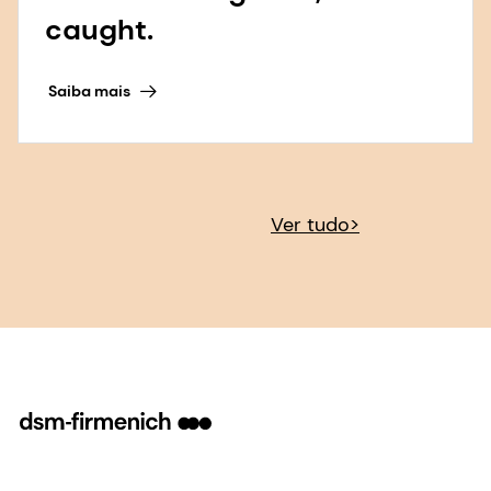
Ver tudo>
Nossos negócios
Nossa empresa
Perfumery & Beauty
Our sports partnerships
Taste, Texture & Health
Nosso propósito e
valores
Health, Nutrition & Care