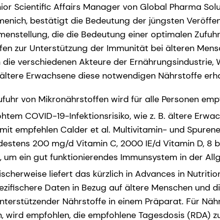
ior Scientific Affairs Manager von Global Pharma Solut
menich, bestätigt die Bedeutung der jüngsten Veröffent
enstellung, die die Bedeutung einer optimalen Zufuhr
ffen zur Unterstützung der Immunität bei älteren Mens
an die verschiedenen Akteure der Ernährungsindustrie,
s ältere Erwachsene diese notwendigen Nährstoffe erha
uhr von Mikronährstoffen wird für alle Personen emp
htem COVID-19-Infektionsrisiko, wie z. B. ältere Erwa
it empfehlen Calder et al. Multivitamin- und Spuren
estens 200 mg/d Vitamin C, 2000 IE/d Vitamin D, 8 bi
 um ein gut funktionierendes Immunsystem in der Al
ischerweise liefert das kürzlich in Advances in Nutritio
ifischere Daten in Bezug auf ältere Menschen und die
erstützender Nährstoffe in einem Präparat. Für Nähr
n, wird empfohlen, die empfohlene Tagesdosis (RDA) z