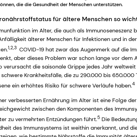
önnen, die die Gesundheit der Menschen unterstützen.
ronährstoffstatus für ältere Menschen so wich
unfunktion im Alter, die auch als Immunoseneszenz be
Anfälligkeit älterer Menschen für Infektionen und in de
1,2,3
en.
COVID-19 hat zwar das Augenmerk auf die I
enkt, aber dieses Problem war schon lange vor dem A
 verursacht die saisonale Grippe jedes Jahr weltwei
en schwere Krankheitsfälle, die zu 290.000 bis 650.000 
4
ene ein erhöhtes Risiko für schwere Verläufe haben.
ner verbesserten Ernährung im Alter ist eine Folge d
gleichgewicht zwischen den Komponenten des Immunsy
5
er zu vermehrten Entzündungen führt.
Die Bedeutung
dheit des Immunsystems ist weithin anerkannt, und d
eigen, wie bestimmte Nährstoffe die Immunität älte