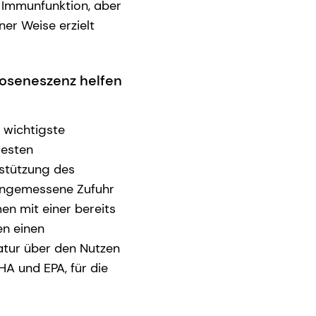
e Immunfunktion, aber
ner Weise erzielt
oseneszenz helfen
 wichtigste
uesten
rstützung des
 angemessene Zufuhr
en mit einer bereits
en einen
atur über den Nutzen
HA und EPA, für die