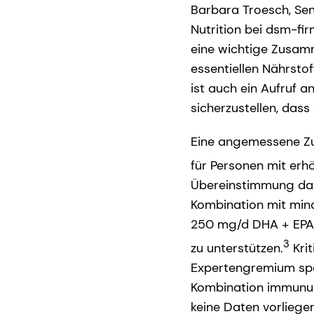
Barbara Troesch, Sen
Nutrition bei dsm-fir
eine wichtige Zusamm
essentiellen Nährsto
ist auch ein Aufruf 
sicherzustellen, das
Eine angemessene Zuf
für Personen mit erhö
Übereinstimmung dam
Kombination mit mind
250 mg/d DHA + EPA,
3
zu unterstützen.
Krit
Expertengremium spez
Kombination immununt
keine Daten vorliege