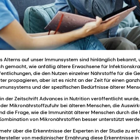
s Alterns auf unser Immunsystem sind hinlänglich bekannt,
h gemacht, wie anfällig ältere Erwachsene für Infektionskran
fentlichungen, die den Nutzen einzelner Nährstoffe für die G
r propagieren, aber ist es nicht an der Zeit für einen ganzh
mmunsystems und der spezifischen Bedürfnisse älterer Men
 in der Zeitschrift Advances in Nutrition veröffentlicht wurde,
der Mikronährstoffzufuhr bei älteren Menschen, die Auswir
d die Frage, wie die Immunität älterer Menschen durch die
 Kombination von Mikronährstoffen besser unterstützt werd
 mehr über die Erkenntnisse der Experten in der Studie zu er
Hersteller von medizinischer Ernährung diese Erkenntnisse i