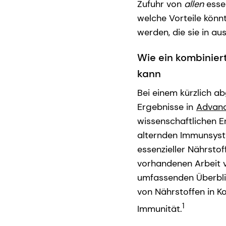
Zufuhr von
allen
essen
welche Vorteile könnt
werden, die sie in a
Wie ein kombinier
kann
Bei einem kürzlich a
Ergebnisse in
Advanc
wissenschaftlichen E
alternden Immunsyste
essenzieller Nährsto
vorhandenen Arbeit
umfassenden Überblic
von Nährstoffen in Ko
1
Immunität.