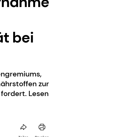
ufnahme
t bei
tengremiums,
ährstoffen zur
fordert. Lesen