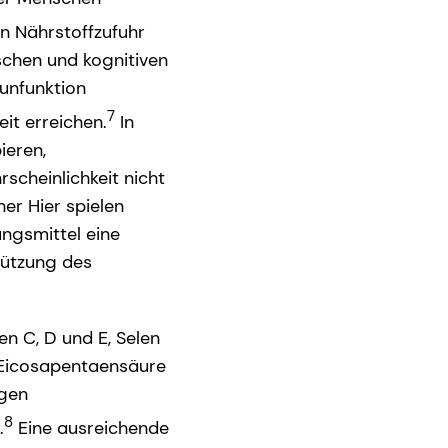
 Nährstoffzufuhr
schen und kognitiven
unfunktion
7
eit erreichen.
In
ieren,
scheinlichkeit nicht
er Hier spielen
ngsmittel eine
tützung des
en C, D und E, Selen
Eicosapentaensäure
ngen
8
.
Eine ausreichende