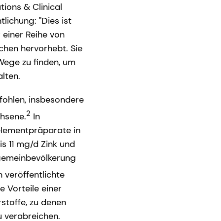
ions & Clinical
lichung: "Dies ist
 einer Reihe von
chen hervorhebt. Sie
 Wege zu finden, um
lten.
fohlen, insbesondere
2
chsene.
In
elementpräparate in
s 11 mg/d Zink und
lgemeinbevölkerung
n veröffentlichte
 Vorteile einer
stoffe, zu denen
u verabreichen.