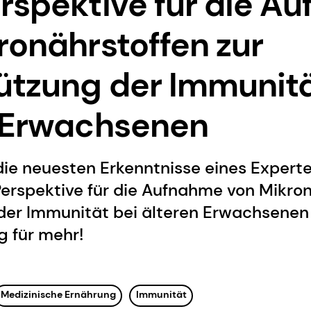
rspektive für die A
ronährstoffen zur
ützung der Immunitä
 Erwachsenen
die neuesten Erkenntnisse eines Exper
erspektive für die Aufnahme von Mikron
der Immunität bei älteren Erwachsenen 
g für mehr!
Medizinische Ernährung
Immunität