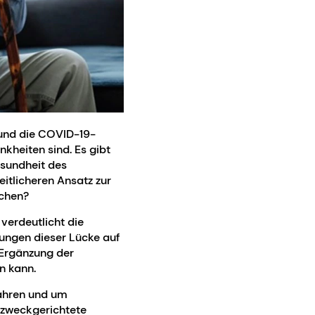
 und die COVID-19-
kheiten sind. Es gibt
esundheit des
eitlicheren Ansatz zur
schen?
 verdeutlicht die
kungen dieser Lücke auf
 Ergänzung der
en kann.
fahren und um
n zweckgerichtete