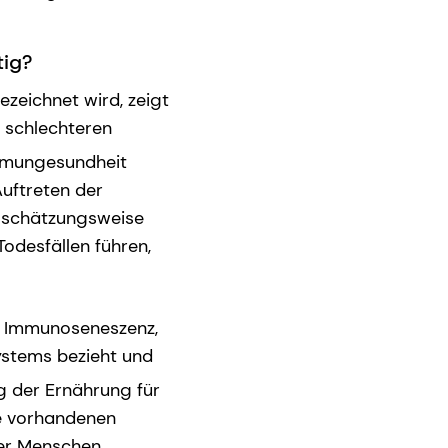
tig?
zeichnet wird, zeigt
r schlechteren
mmungesundheit
uftreten der
t schätzungsweise
Todesfällen führen,
er Immunoseneszenz,
stems bezieht und
 der Ernährung für
ie vorhandenen
rer Menschen