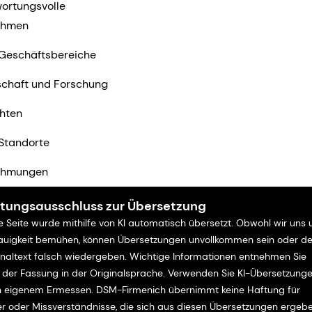
ortungsvolle
ehmen
Geschäftsbereiche
chaft und Forschung
hten
Standorte
ehmungen
r
tungsausschluss zur Übersetzung
e Seite wurde mithilfe von KI automatisch übersetzt. Obwohl wir uns
uigkeit bemühen, können Übersetzungen unvollkommen sein oder d
inaltext falsch wiedergeben. Wichtige Informationen entnehmen Sie
e der Fassung in der Originalsprache. Verwenden Sie KI-Übersetzung
 eigenem Ermessen. DSM-Firmenich übernimmt keine Haftung für
er oder Missverständnisse, die sich aus diesen Übersetzungen ergebe