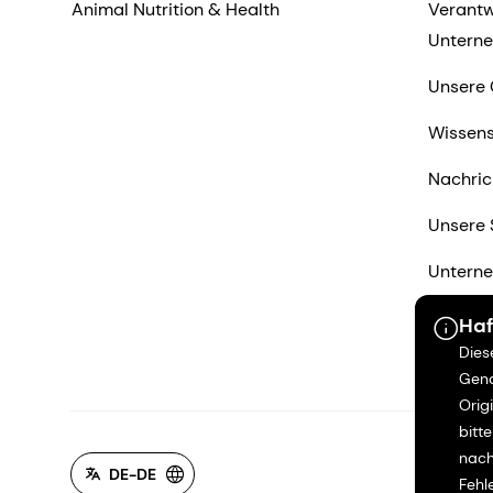
Animal Nutrition & Health
Verantw
Untern
Unsere 
Wissens
Nachric
Unsere 
Untern
Anbiete
Haf
Dies
Kontakt
Gena
Orig
bitt
nach
DE-DE
Fehl