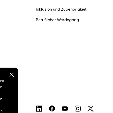
Inklusion und Zugehörigkeit
Beruflicher Werdegang
 um
en
en
n.