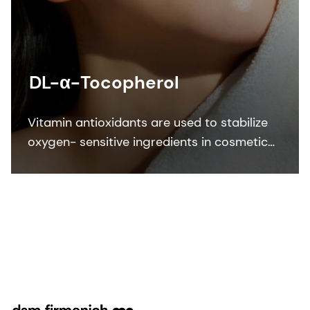
DL-α-Tocopherol
Vitamin antioxidants are used to stabilize
oxygen- sensitive ingredients in cosmetic
formulations. DL-α-Tocopherol protects
formulation against oxidation.