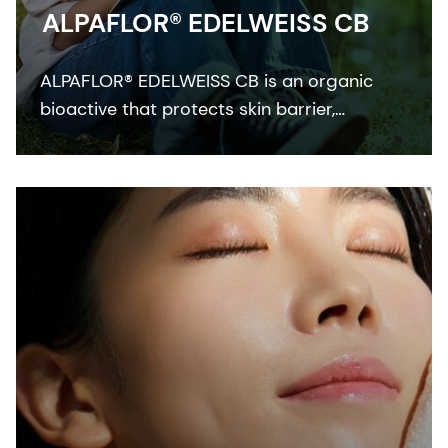
ALPAFLOR® EDELWEISS CB
ALPAFLOR® EDELWEISS CB is an organic
bioactive that protects skin barrier,
enhances skin resistance to external stress
factors and provides an ultimate skin
sensation. It is COSMOS and NATRUE
organic certified and Fair for Life fair trade
certified.