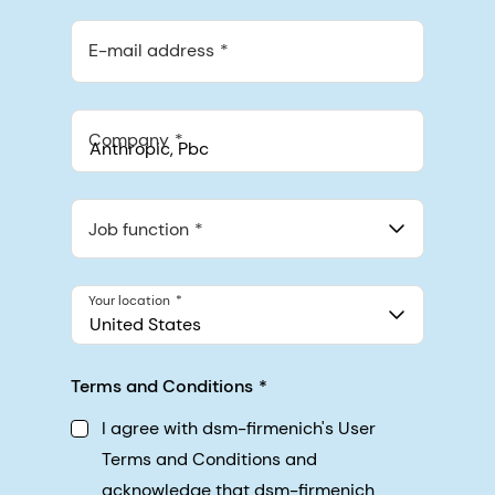
E-mail address
Company
Anthropic, PBC
548 Market St Pmb 90375, San Francisco, California, US
Job function
Your location
United States
Terms and Conditions
I agree with dsm-firmenich's User
Terms and Conditions and
acknowledge that dsm-firmenich