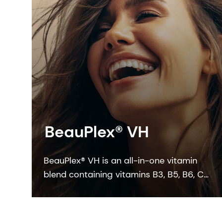
BeauPlex® VH
BeauPlex® VH is an all-in-one vitamin
blend containing vitamins B3, B5, B6, C
and E – vitamins which are known to
have a protective effect in skin, scalp
and hair care cosmetic applications.