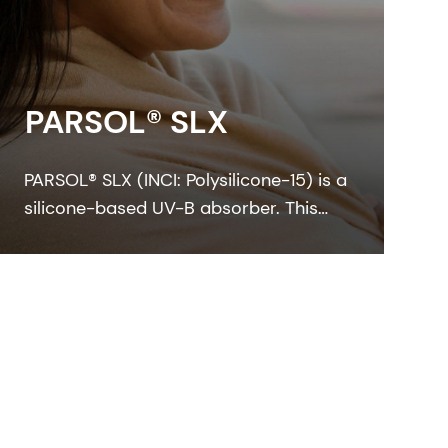
PARSOL® SLX
PARSOL® SLX (INCI: Polysilicone-15) is a
silicone-based UV-B absorber. This
colorless-to-pale yellow viscous liquid
integrates easily with the oil phase of
sunscreen formulation.