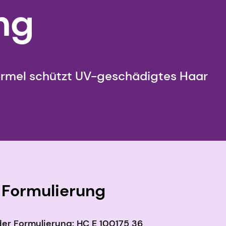
ng
ormel schützt UV-geschädigtes Haar
Formulierung
er Formulierung: HC E 100175 36