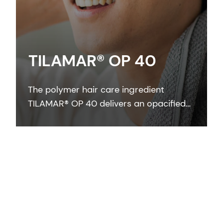
TILAMAR® OP 40
The polymer hair care ingredient
TILAMAR® OP 40 delivers an opacified
formulation with a creamy texture;
nourishing body structure and
improving color effects in a ‘one-for-all’
solution.