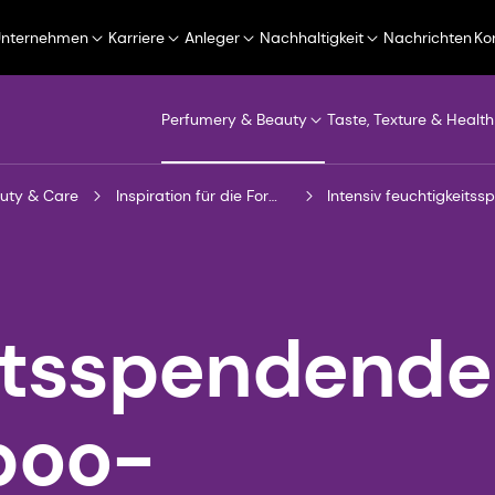
Unternehmen
Karriere
Anleger
Nachhaltigkeit
Nachrichten
Ko
Perfumery & Beauty
Taste, Texture & Health
uty & Care
Inspiration für die Formulierung
Intensiv feuchtigkeit
itsspendende
poo-