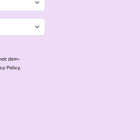
that dsm-
cy Policy.