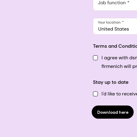
548 Market St Pmb 9037
Job function
Your location
United States
Terms and Conditi
I agree with d
firmenich will 
Stay up to date
I'd like to rec
Download here