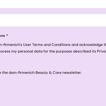
5, San Francisco, California, US
ons
sm-firmenich's User Terms and Conditions and acknowledge 
process my personal data for the purposes described its Priva
eive the dsm-firmenich Beauty & Care newsletter.