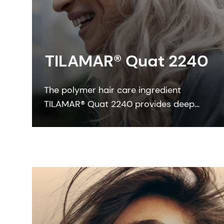
TILAMAR® Quat 2240
The polymer hair care ingredient
TILAMAR® Quat 2240 provides deep
conditioning with a weightless feel and
can be readily formulated for clear
shampoo formulations.