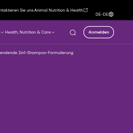
ntaktieren Sie uns
Animal Nutrition & Health
DE-DE
Health, Nutrition & Care
Anmelden
sspendende 2in1-Shampoo-Formulierung