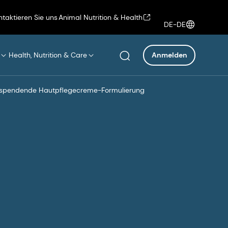
ntaktieren Sie uns
Animal Nutrition & Health
DE-DE
Health, Nutrition & Care
Anmelden
tsspendende Hautpflegecreme-Formulierung