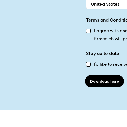
United States
Terms and Conditi
I agree with d
firmenich will 
Stay up to date
I'd like to rec
Download here