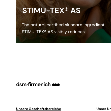
STIMU-TEX® AS
The natural certified skincare ingredient
STIMU-TEX® AS visibly reduces
histamine-related symptoms like
irritation and itching for a truly soothed
and flawless looking skin.
Unsere Geschäftsbereiche
Unser U