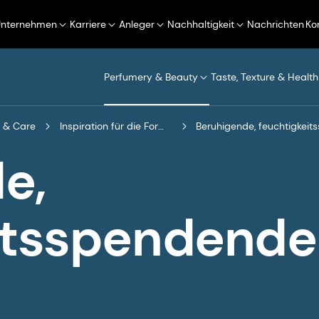
Unternehmen
Karriere
Anleger
Nachhaltigkeit
Nachrichten
Ko
Perfumery & Beauty
Taste, Texture & Health
 & Care
Inspiration für die Formulierung
Beruhigende, feuchtigkei
e,
itsspendende