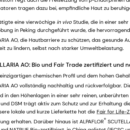
tivstoff regt auch die Freisetzung von β-Endorphinen a
toren tragen dazu bei, empfindliche Haut zu beruhige
ätigte eine vierwöchige
in vivo
Studie, die in einer sehr
ung in Peking durchgeführt wurde, die hervorragend
IA AO, die Hautbarriere zu schützen, das gesunde A
it zu lindern, selbst nach starker Umweltbelastung.
ARIA AO: Bio und Fair Trade zertifiziert und 
 einzigartigen chemischen Profil und dem hohen Geha
IA AO vollständig nachhaltig und rückverfolgbar. D
d in den Höhenlagen in einer sehr reinen, unberührt
und DSM trägt aktiv zum Schutz und zur Erhaltung di
nsere lokale und kurze Lieferkette hat die
Fair for Life-Z
®
ung erhalten. Darüber hinaus ist ALPAFLOR
SCUTELL
d NATRUE Bio-zertifiziert
, in China gelistet (IECSC u