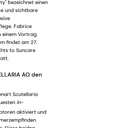
ty" bezeichnet einen
ge und sichtbare
asive
flege. Fabrice
in einem Vortrag
em findet am 27.
ghts to Suncare
att.
LLARIA AO den
nart Scutellaria
euesten
in-
oren aktiviert und
hmerzempfinden