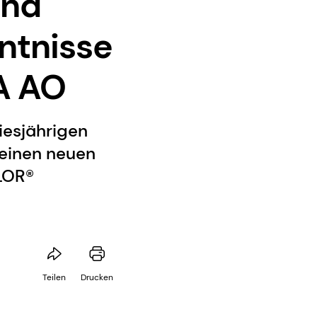
und
ntnisse
A AO
iesjährigen
 einen neuen
LOR®
Teilen
Drucken