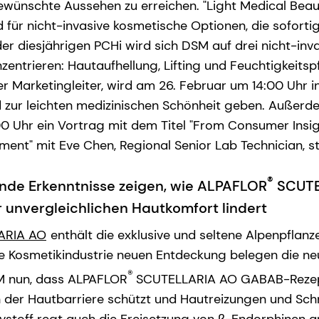
ewünschte Aussehen zu erreichen. "Light Medical Beau
ür nicht-invasive kosmetische Optionen, die soforti
 der diesjährigen PCHi wird sich DSM auf drei nicht-inv
entrieren: Hautaufhellung, Lifting und Feuchtigkeitsp
er Marketingleiter, wird am 26. Februar um 14:00 Uhr 
nd zur leichten medizinischen Schönheit geben. Außerd
0 Uhr ein Vortrag mit dem Titel "From Consumer Insi
ent" mit Eve Chen, Regional Senior Lab Technician, st
®
de Erkenntnisse zeigen, wie ALPAFLOR
SCUTE
r unvergleichlichen Hautkomfort lindert
ARIA AO
enthält die exklusive und seltene Alpenpflanze
 die Kosmetikindustrie neuen Entdeckung belegen die n
®
M nun, dass ALPAFLOR
SCUTELLARIA AO GABAB-Rezept
 der Hautbarriere schützt und Hautreizungen und Sc