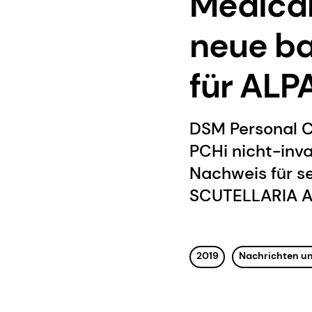
Medica
neue b
für AL
DSM Personal C
PCHi nicht-inv
Nachweis für s
SCUTELLARIA AO
2019
Nachrichten un