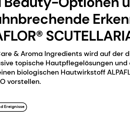
l Beauty-Optionen 
ahnbrechende Erken
PAFLOR® SCUTELLARI
are & Aroma Ingredients wird auf der d
asive topische Hautpflegelösungen und
einen biologischen Hautwirkstoff ALPAF
 vorstellen.
d Ereignisse