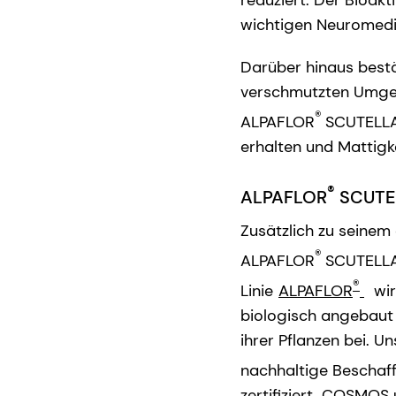
reduziert. Der Bioak
wichtigen Neuromedia
Darüber hinaus best
verschmutzten Umgeb
®
ALPAFLOR
SCUTELLAR
erhalten und Mattigke
®
ALPAFLOR
SCUTELL
Zusätzlich zu seinem
®
ALPAFLOR
SCUTELLAR
®
Linie
ALPAFLOR
wir
biologisch angebaut 
ihrer Pflanzen bei. U
nachhaltige Beschaff
zertifiziert
,
COSMOS un