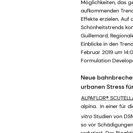
Möglichkeiten, das g
aufkommenden Trend f
Effekte erzielen. Auf
Schönheitstrends konz
Guillemard, Regional
Einblicke in den Tre
Februar 2019 um 14:0
Formulation Developm
Neue bahnbrechen
urbanen Stress fü
ALPAFLOR® SCUTELL
alpina. In einer für
vitro
Studien von DS
so vor Schädigungen