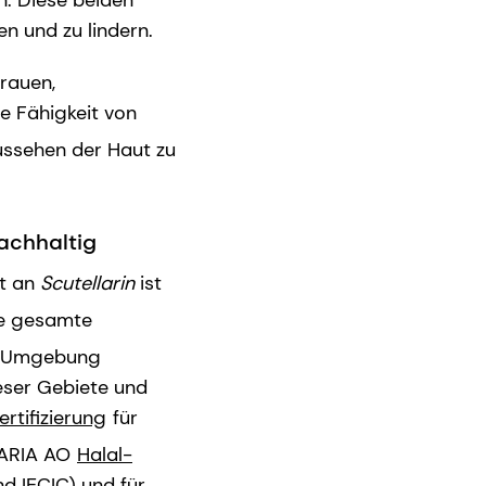
n. Diese beiden
n und zu lindern.
 rauen,
e Fähigkeit von
ussehen der Haut zu
nachhaltig
lt an
Scutellarin
ist
ie gesamte
en Umgebung
eser Gebiete und
ertifizierung
für
ARIA AO
Halal-
nd IECIC) und für