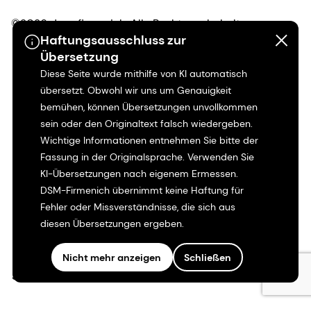
©2026 dsm-firmenich. Alle Rechte vorbehalten.
Haftungsausschluss zur
Übersetzung
Hinweis zum Datenschutz
Diese Seite wurde mithilfe von KI automatisch
übersetzt. Obwohl wir uns um Genauigkeit
Bedingungen für die Nutzung
bemühen, können Übersetzungen unvollkommen
sein oder den Originaltext falsch wiedergeben.
Bedingungen und Konditionen
Wichtige Informationen entnehmen Sie bitte der
Fassung in der Originalsprache. Verwenden Sie
Kalifornien-Transparenz
KI-Übersetzungen nach eigenem Ermessen.
DSM-Firmenich übernimmt keine Haftung für
Erklärung zur Zugänglichkeit
Fehler oder Missverständnisse, die sich aus
diesen Übersetzungen ergeben.
Rechtliche Informationen
Nicht mehr anzeigen
Schließen
Sitemap