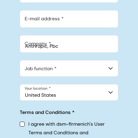
E-mail address
Company
Anthropic, PBC
548 Market St Pmb 90375, San Francisco, California, US
Job function
Your location
United States
Terms and Conditions
I agree with dsm-firmenich's User
Terms and Conditions and