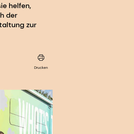
e helfen,
ch der
taltung zur
Drucken