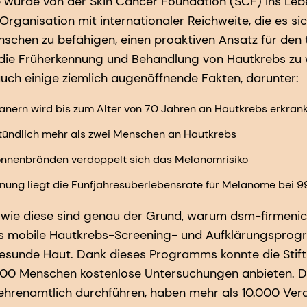
ive wurde von der Skin Cancer Foundation (SCF) ins Lebe
rganisation mit internationaler Reichweite, die es si
schen zu befähigen, einen proaktiven Ansatz für den 
die Früherkennung und Behandlung von Hautkrebs zu w
auch einige ziemlich augenöffnende Fakten, darunter:
kanern wird bis zum Alter von 70 Jahren an Hautkrebs erkran
stündlich mehr als zwei Menschen an Hautkrebs
Sonnenbränden verdoppelt sich das Melanomrisiko
ennung liegt die Fünfjahresüberlebensrate für Melanome bei 9
wie diese sind genau der Grund, warum dsm-firmenich
as mobile Hautkrebs-Screening- und Aufklärungspro
Gesunde Haut. Dank dieses Programms konnte die Stiftu
000 Menschen kostenlose Untersuchungen anbieten. D
hrenamtlich durchführen, haben mehr als 10.000 Verd