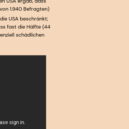
 den USA ergab, dass
von 1.940 Befragten)
f die USA beschränkt;
s fast die Hälfte (44
enziell schädlichen