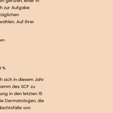
n gerufen, einer in
ch zur Aufgabe
täglichen
ählen. Auf ihrer
ken
9 %.
 sich in diesem Jahr
gramm des SCF zu
ng in den letzten 15
ie Dermatologen, die
achtsfälle von