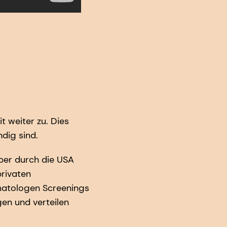
t weiter zu. Dies
dig sind.
ber durch die USA
privaten
matologen Screenings
n und verteilen