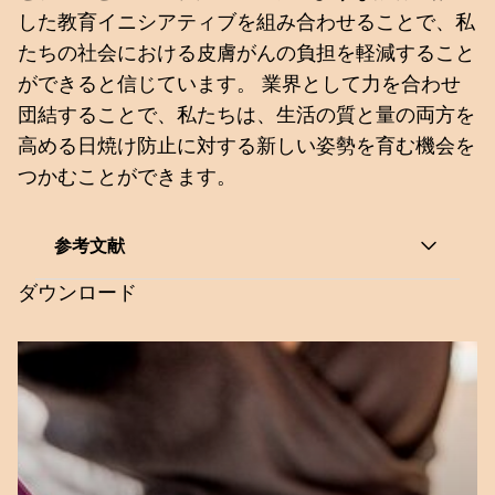
した教育イニシアティブを組み合わせることで、私
たちの社会における皮膚がんの負担を軽減すること
ができると信じています。 業界として力を合わせ
団結することで、私たちは、生活の質と量の両方を
高める日焼け防止に対する新しい姿勢を育む機会を
つかむことができます。
参考文献
ダウンロード
1. Holman, D. M. et al. 米国成人の顔およびそ
の他の露出肌における日焼け止めの使用パター
ン. JAAD
http://dx.doi.org/10.1016/j.jaad.2015.02.1112
(2015).
2.5,600人の消費者を対象としたDSMの定量的