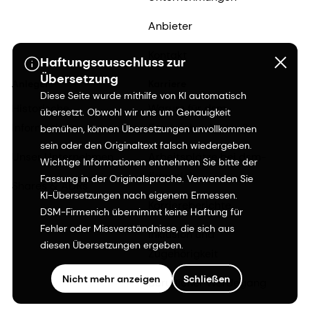
Anbieter
Kontakt
Haftungsausschluss zur
Übersetzung
Anleger
Karriere
Diese Seite wurde mithilfe von KI automatisch
Historische
Warum für dsm-
übersetzt. Obwohl wir uns um Genauigkeit
Informationen
firmenich arbeiten?
bemühen, können Übersetzungen unvollkommen
sein oder den Originaltext falsch wiedergeben.
Unser Unternehmen
Arbeitsplätze bei dsm-
Wichtige Informationen entnehmen Sie bitte der
firmenich
Fassung in der Originalsprache. Verwenden Sie
Shares & ADRs
KI-Übersetzungen nach eigenem Ermessen.
Karriereberichte
DSM-Firmenich übernimmt keine Haftung für
Fehler oder Missverständnisse, die sich aus
Inklusion und
diesen Übersetzungen ergeben.
Zugehörigkeit
Nicht mehr anzeigen
Schließen
Beruflicher Werdegang