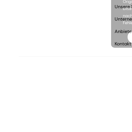
Orig
Unsere 
bitt
nach
Untern
Fehl
Anbiete
Kontakt
DE-DE
©2026 dsm-firmenich. Alle Rechte vorbehalten.
Hinweis zum Datenschutz
Bedingungen für die Nutz