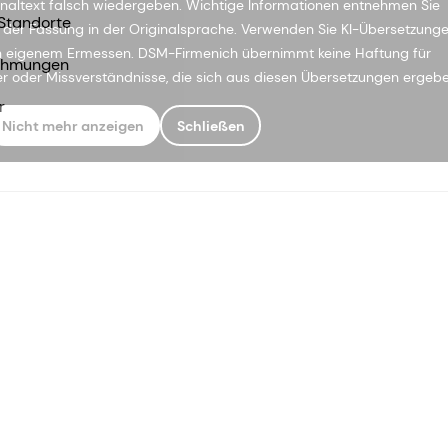
inaltext falsch wiedergeben. Wichtige Informationen entnehmen Sie
Standorte
e der Fassung in der Originalsprache. Verwenden Sie KI-Übersetzung
 eigenem Ermessen. DSM-Firmenich übernimmt keine Haftung für
ehmungen
er oder Missverständnisse, die sich aus diesen Übersetzungen ergebe
r
Nicht mehr anzeigen
Schließen
ung
Bedingungen und Konditionen
Kalifornien-Transparenz
Erk