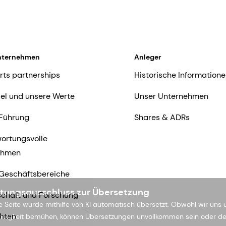
nternehmen
Anleger
rts partnerships
Historische Informatione
iel und unsere Werte
Unser Unternehmen
Führung
Shares & ADRs
ortungsvolle
ehmen
Geschäftsbereiche
tungsausschluss zur Übersetzung
chaft und Forschung
e Seite wurde mithilfe von KI automatisch übersetzt. Obwohl wir uns
hten
uigkeit bemühen, können Übersetzungen unvollkommen sein oder d