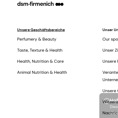
Unsere Geschäftsbereiche
Unser U
Perfumery & Beauty
Our spo
Taste, Texture & Health
Unser Z
Health, Nutrition & Care
Unsere 
Animal Nutrition & Health
Verantw
Untern
Unsere 
Haf
Wissens
Dies
Nachric
Gena