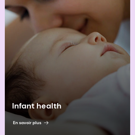
GL, Harvey-Leeson S, Glier MB, Kitts DD,
Green TJ, Devlin AM. La supplémentation en l-
5-méthyltétrahydrofolate augmente les
concentrations de folate dans le sang dans
une plus large mesure que la
supplémentation en acide folique chez les
femmes malaisiennes. J Nutr. 2018 Jun
1;148(6):885-890. doi : 10.1093/jn/nxy057. PMID
: 29878267.
7 Organisation mondiale de la santé,
"Preterm birth",
Preterm birth (who.int)
, 2023.
Infant health
8 Folic Acid Supplementation to Prevent
Neural Tube Defects, US Preventive Services
En savoir plus
Task Force Reaffirmation Recommendation