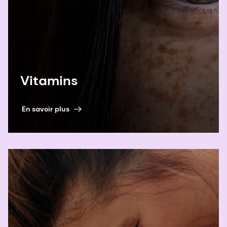
B12 améliore le développement neurologique
de la progéniture à l'âge de 2 ans : Procès
PRIYA. Devant. Pédiatrie. Vol 9. 2021.
& 4 Cetin I, Carlson SE, Burden C, da Fonseca
EB, di Renzo GC, Hadjipanayis A, Harris WS,
Vitamins
Kumar KR, Olsen SF, Mader S, McAuliffe
FM, Muhlhausler B, Oken E, Poon LC, Poston L,
En savoir plus
Ramakrishnan U, Roehr CC, Savona-Ventura
C, Smuts CM, Sotiriadis A, Su KP, Tribe
RM, Vannice G, Koletzko B; Clinical Practice
Guideline on behalf of Asia Pacific Health
Association (Pediatric-Neonatology Branch),
Child Health Foundation
(Stiftung Kindergesundheit), European
Academy of Paediatrics, European Board