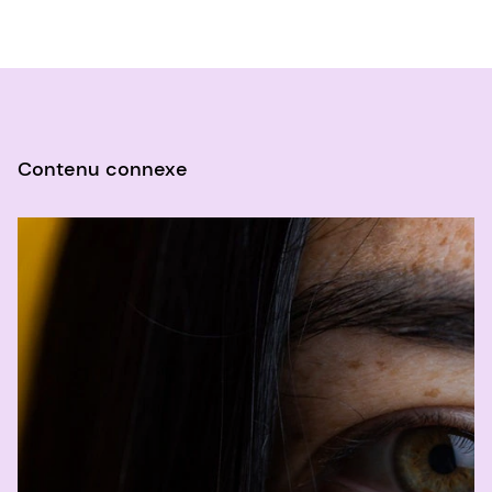
1 Godfrey, K. M., Titcombe, P., El-Heis, S., Albert,
B. B., Tham, E. H., Barton, S. J., Kenealy, T.,
Chong, M. F., Nield, H., Chong, Y. S., Chan, S., &
Cutfield, W. S. (2023). Statut maternel en
vitamines B et D avant, pendant et après la
grossesse et influence de la supplémentation
Contenu connexe
avant et pendant la grossesse : Analyse
secondaire préspécifiée de l'essai contrôlé
randomisé en double aveugle NiPPeR. PLOS
Medicine, 20(12), e1004260.
2 dsm-firmenich. Rapport sur la santé
maternelle, les attitudes et les
comportements. 2023.
3 D'souza, Naomi, et al. La supplémentation
maternelle préconceptionnelle en vitamine