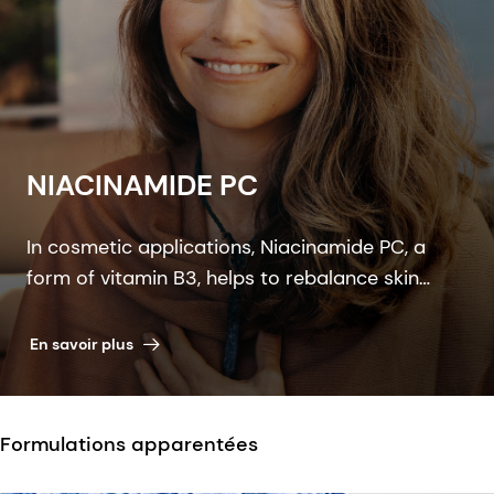
NIACINAMIDE PC
In cosmetic applications, Niacinamide PC, a
form of vitamin B3, helps to rebalance skin
pigmentation, refines pores and improves skin
elasticity. It helps to protect from UV and blue
En savoir plus
light damage.
Formulations apparentées