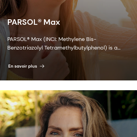
PARSOL® Max
PARSOL® Max (INCI: Methylene Bis-
Benzotriazolyl Tetramethylbutylphenol) is a
photostable broad spectrum UV filter which
delivers outstanding performance that breaks
En savoir plus
through the boundaries of UVB and UVA to
continue into the blue light spectrum.