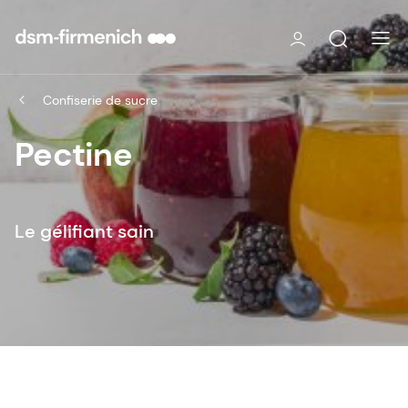
Confiserie de sucre
Pectine
Le gélifiant sain