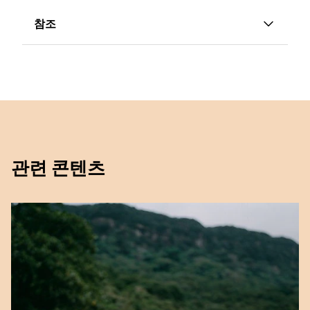
참조
[1] FAO "2018년 세계 어업 및 양식업 현황"
[2] dsm-firmenich 소비자 FG, 2019년 7월.
[3] Thuppal SV et al. 식이성 오메가-3 지방산
섭취에 대한 지식과 인식의 불일치, 오메가-3 지
관련 콘텐츠
수와 비교. 영양소, 9권, no. 9, 2017.