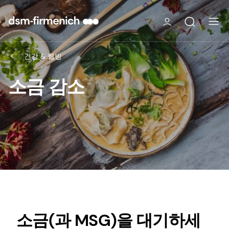
건강 & 웰빙
소금 감소
소금(과 MSG)을 대기하세