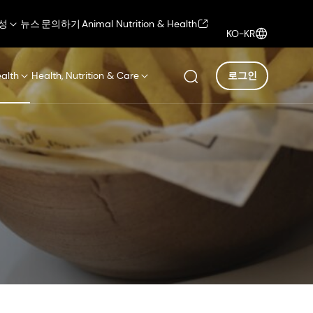
성
뉴스
문의하기
Animal Nutrition & Health
KO-KR
ealth
Health, Nutrition & Care
로그인