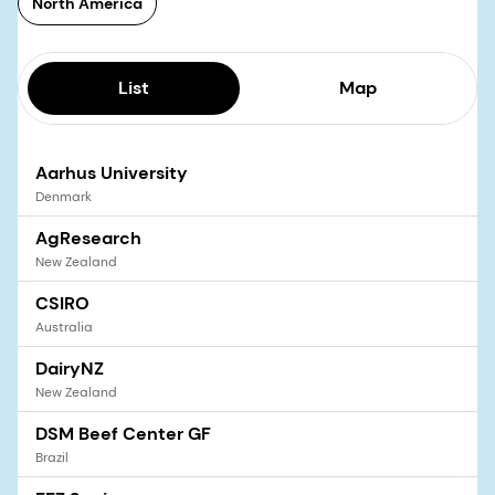
North America
List
Map
Aarhus University
Denmark
AgResearch
New Zealand
CSIRO
Australia
DairyNZ
New Zealand
DSM Beef Center GF
Brazil