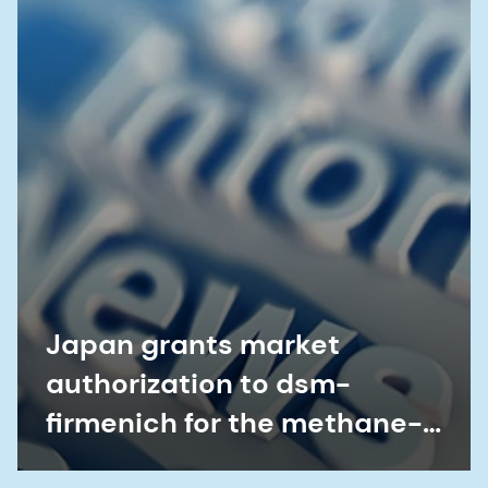
Japan grants market
authorization to dsm-
firmenich for the methane-
reducing feed additive
Bovaer®
Ver
tudo>