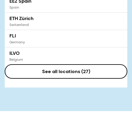
EEZ Spain
Spain
ETH Zürich
Switzerland
FLI
Germany
ILVO
Belgium
INIA Chile
See all locations (
27
)
Chile
INRA
France
LaBlanca
Spain
Lethbridge Research and Development Center
Canada