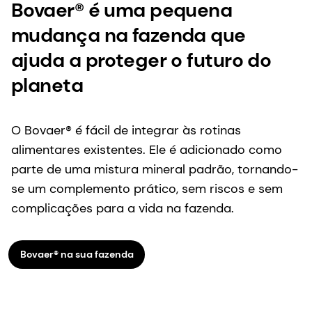
United States
O Bovaer® é fácil de integrar às rotinas
UNICATT
alimentares existentes. Ele é adicionado como
Italy
parte de uma mistura mineral padrão, tornando-
University of Alberta
se um complemento prático, sem riscos e sem
Canada
complicações para a vida na fazenda.
University of New England
Australia
Bovaer® na sua fazenda
University of Reading
United Kingdom
UNSEP
Brazil
Wageningen University & Research
Netherlands
Inscreva-se na nossa