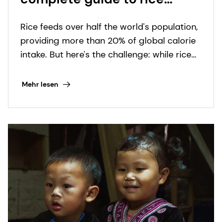
fortification
Rice feeds over half the world's population,
providing more than 20% of global calorie
intake. But here's the challenge: while rice
delivers energy, it lacks essential
micronutrients that millions desperately
Mehr lesen
need. Discover how fortified rice can
change that equation entirely.