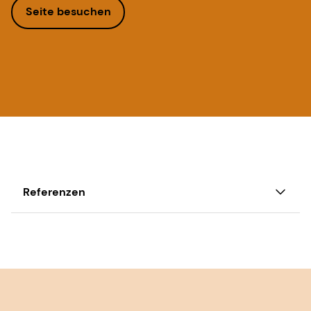
Seite besuchen
Referenzen
[1] Li ZH et al. Assoziationen zwischen
gewohnheitsmäßiger Fischölergänzung und
kardiovaskulären Ergebnissen und
Gesamtmortalität: Erkenntnisse aus einer großen
bevölkerungsbasierten Kohortenstudie.
BMJ
, Bd.