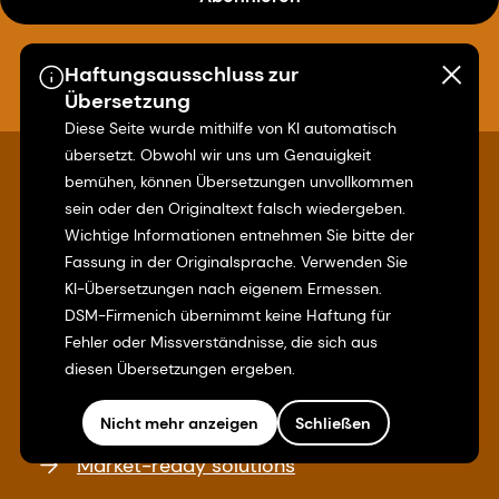
Haftungsausschluss zur
Übersetzung
Diese Seite wurde mithilfe von KI automatisch
übersetzt. Obwohl wir uns um Genauigkeit
bemühen, können Übersetzungen unvollkommen
sein oder den Originaltext falsch wiedergeben.
Quick links
Wichtige Informationen entnehmen Sie bitte der
Fassung in der Originalsprache. Verwenden Sie
KI-Übersetzungen nach eigenem Ermessen.
Premix solutions
DSM-Firmenich übernimmt keine Haftung für
Fehler oder Missverständnisse, die sich aus
Customized blends of functional
diesen Übersetzungen ergeben.
ingredients in one single, efficient premix.
Nicht mehr anzeigen
Schließen
Market-ready solutions