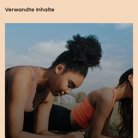
368, m456, 2020.
Verwandte Inhalte
[2] Arbeitsgruppe ASCEND-Studie. Auswirkungen
von n-3-Fettsäurepräparaten bei Diabetes
mellitus.
New England Journal of Medicine
, vol.
379, pg. 1540-1550, 2018.
[3] Manson JE et al. Marine n-3-Fettsäuren und
Prävention von Herz-Kreislauf-Erkrankungen und
Krebs.
New England Journal of Medicine
, vol. 380,
pg. 23-32, 2019.
[4] Bhatt DL et al. Reduzierung des
kardiovaskulären Risikos mit Icosapent Ethyl bei
Hypertriglyceridämie.
New England Journal of
Medicine,
vol. 380, pg. 11-22, 2019.