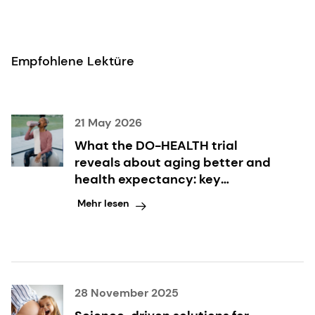
[15] P.P. Ritz et al. Diätetische und biologische
Bewertung des Omega-3-Status von
Collegesportlern: A Cross-Sectional
Empfohlene Lektüre
Analysis,
PLoS One
2020,
10.1371/journal.pone.0228834
21 May 2026
What the DO-HEALTH trial
reveals about aging better and
health expectancy: key
takeaways inside
Mehr lesen
28 November 2025