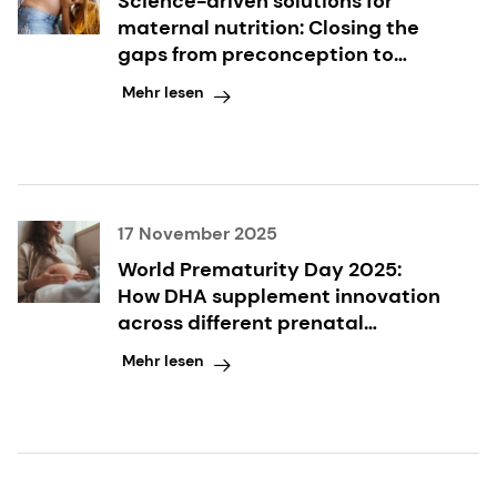
Science-driven solutions for
maternal nutrition: Closing the
gaps from preconception to
postpartum
Mehr lesen
17 November 2025
World Prematurity Day 2025:
How DHA supplement innovation
across different prenatal
formats supports expectant
Mehr lesen
mothers and their babies