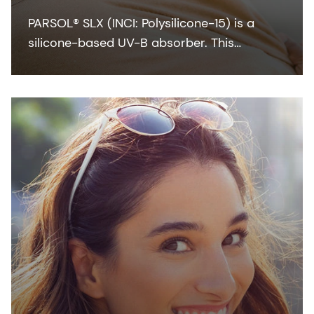
PARSOL® SLX (INCI: Polysilicone-15) is a
silicone-based UV-B absorber. This
colorless-to-pale yellow viscous liquid
integrates easily with the oil phase of
sunscreen formulation.