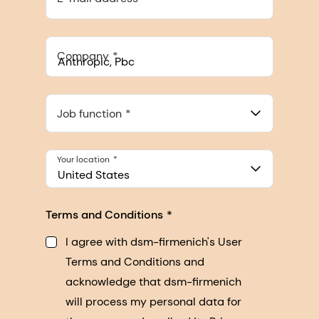
Company
Anthropic, PBC
548 Market St Pmb 90375, San Francisco, California, US
Job function
Your location
United States
Terms and Conditions
I agree with dsm-firmenich's User
Terms and Conditions and
acknowledge that dsm-firmenich
will process my personal data for