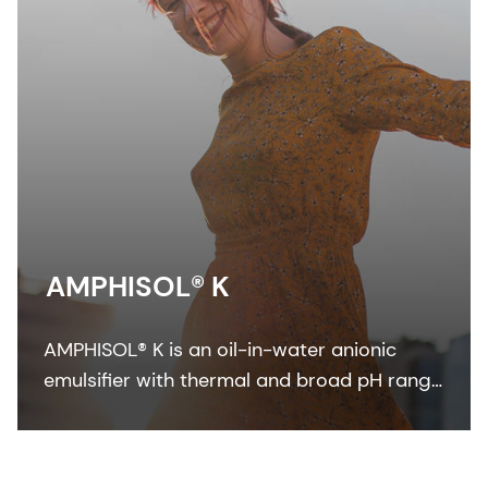
AMPHISOL® K
AMPHISOL® K is an oil-in-water anionic
emulsifier with thermal and broad pH range
stability to formulate in sun care, skin care,
and make-up formulations.