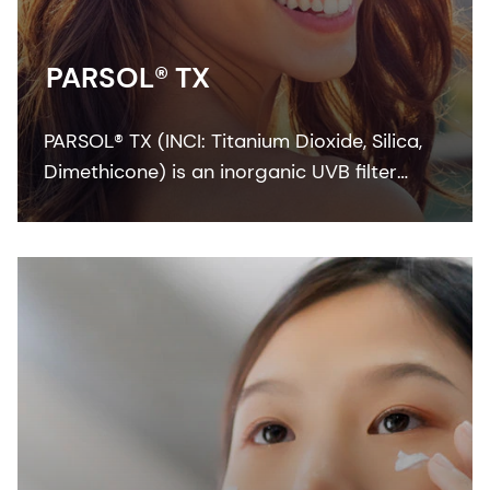
PARSOL® TX
PARSOL® TX (INCI: Titanium Dioxide, Silica,
Dimethicone) is an inorganic UVB filter
providing a very good SPF performance as
well as a significant contribution to UVA
protection into the blue light range.