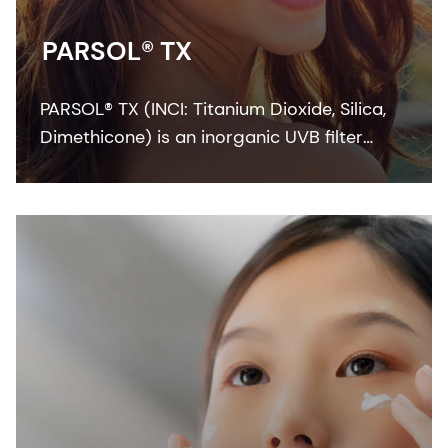
PARSOL® TX
PARSOL® TX (INCI: Titanium Dioxide, Silica,
Dimethicone) is an inorganic UVB filter
providing a very good SPF performance as
well as a significant contribution to UVA
protection into the blue light range.