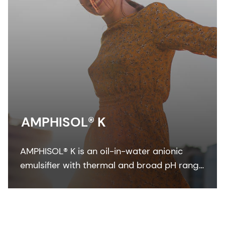
AMPHISOL® K
AMPHISOL® K is an oil-in-water anionic
emulsifier with thermal and broad pH range
stability to formulate in sun care, skin care,
and make-up formulations.