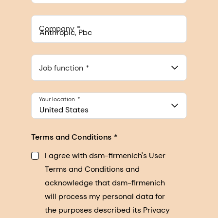
Company
Anthropic, PBC
548 Market St Pmb 90375, San Francisco, California, US
Job function
Your location
United States
Terms and Conditions
I agree with dsm-firmenich's User
Terms and Conditions and
acknowledge that dsm-firmenich
will process my personal data for
the purposes described its Privacy