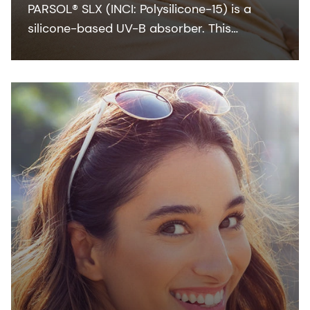
PARSOL® SLX (INCI: Polysilicone-15) is a
silicone-based UV-B absorber. This
colorless-to-pale yellow viscous liquid
integrates easily with the oil phase of
sunscreen formulation.