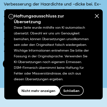
Verbesserung der Haardichte und -dicke bei. Ex-
vivo-Studien zeigen, dass es diese positiven
Haftungsausschluss zur
Wirkungen hat, indem es die Proliferation der
Übersetzung
Keratinozyten der Follikel um 76 % verbessert und
Diese Seite wurde mithilfe von KI automatisch
die anagene Phase der Haarfollikel verdoppelt.
übersetzt. Obwohl wir uns um Genauigkeit
Außerdem verbessert es die Hydratation und die
bemühen, können Übersetzungen unvollkommen
Barrierefunktion der Kopfhaut und hat eine starke
sein oder den Originaltext falsch wiedergeben.
antioxidative Wirkung.
Wichtige Informationen entnehmen Sie bitte der
Fassung in der Originalsprache. Verwenden Sie
KI-Übersetzungen nach eigenem Ermessen.
Download der Formulierung
DSM-Firmenich übernimmt keine Haftung für
Fehler oder Missverständnisse, die sich aus
diesen Übersetzungen ergeben.
Nicht mehr anzeigen
Schließen