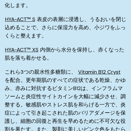
化します。
HYA-ACT™ S
表皮の表層に浸透し、うるおいを閉じ
込めることで、さらに保湿力を高め、小ジワをふっ
くらと整えます。
HYA-ACT™ XS
内側から水分を保持し、赤くなった
肌を落ち着かせる。
これら3つの親水性多糖類に、
Vitamin B12 Cryst
を配合。更年期肌のすべての症状である乾燥、かゆ
み、赤みに対抗するビタミンB12は、インフラムマ
ソームと炎症性サイトカインを大幅に減少させ、調
整する。敏感肌やストレス肌を和らげる一方で、炎
症によって引き起こされた肌のバリアダメージを保
護し、細胞の回復と再生を早めるために不可欠な役
割を果たす。また、製剤に美しいピンク色をもたら