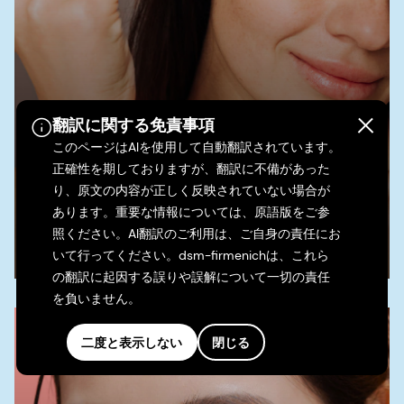
翻訳に関する免責事項
このページはAIを使用して自動翻訳されています。
SYN-AKE®
正確性を期しておりますが、翻訳に不備があった
り、原文の内容が正しく反映されていない場合が
SYN-AKE® is a small synthetic peptide
あります。重要な情報については、原語版をご参
照ください。AI翻訳のご利用は、ご自身の責任にお
active ingredient that helps reduce the
いて行ってください。dsm-firmenichは、これら
appearance of wrinkles and laughter lines.
の翻訳に起因する誤りや誤解について一切の責任
It’s fast acting, long lasting and fully
を負いません。
reversible.
二度と表示しない
閉じる