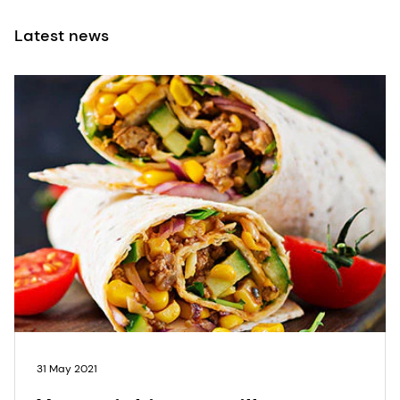
31 May 2021
Your stickiest tortilla
challenges, solved!