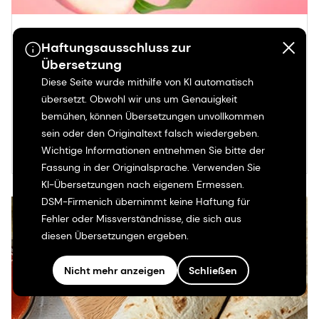
Why 2024 is looking just
peachy for gummy lovers
Haftungsausschluss zur
Übersetzung
Learn more
Diese Seite wurde mithilfe von KI automatisch
übersetzt. Obwohl wir uns um Genauigkeit
bemühen, können Übersetzungen unvollkommen
sein oder den Originaltext falsch wiedergeben.
Wichtige Informationen entnehmen Sie bitte der
Fassung in der Originalsprache. Verwenden Sie
KI-Übersetzungen nach eigenem Ermessen.
DSM-Firmenich übernimmt keine Haftung für
Fehler oder Missverständnisse, die sich aus
diesen Übersetzungen ergeben.
Nicht mehr anzeigen
Schließen