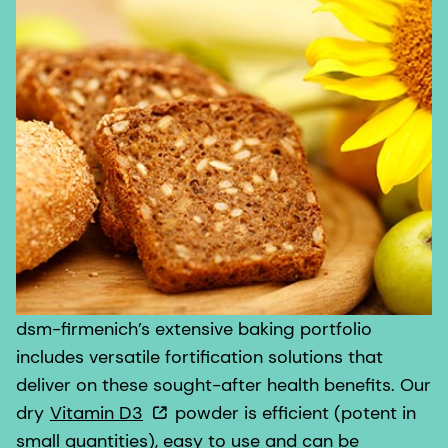
dsm-firmenich’s extensive baking portfolio
includes versatile fortification solutions that
deliver on these sought-after health benefits. Our
dry
Vitamin D3
powder is efficient (potent in
small quantities), easy to use and can be
leveraged in a broad range of bakery
applications: flour premixes, white and whole
wheat bread and rolls, rye bread, bagels and