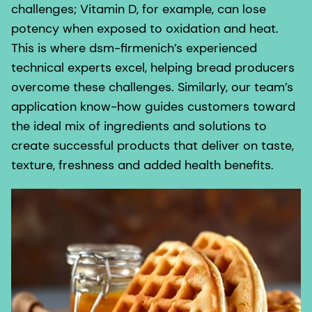
technical experts excel, helping bread producers
overcome these challenges. Similarly, our team’s
application know-how guides customers toward
the ideal mix of ingredients and solutions to
create successful products that deliver on taste,
texture, freshness and added health benefits.