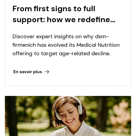
From first signs to full
support: how we redefine
nutritional care for those
Discover expert insights on why dsm-
with special dietary needs
firmenich has evolved its Medical Nutrition
offering to target age-related decline.
En savoir plus