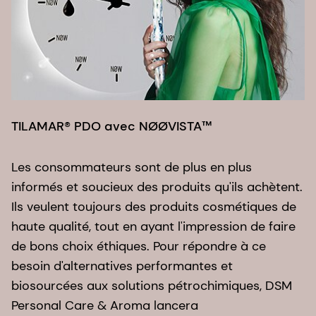
TILAMAR® PDO avec NØØVISTA™
S
Les consommateurs sont de plus en plus
N
informés et soucieux des produits qu'ils achètent.
d
Ils veulent toujours des produits cosmétiques de
q
haute qualité, tout en ayant l'impression de faire
p
de bons choix éthiques. Pour répondre à ce
G
besoin d'alternatives performantes et
et
biosourcées aux solutions pétrochimiques, DSM
!
Personal Care & Aroma lancera
s'