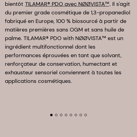
bientôt
TILAMAR® PDO avec NØØVISTA™
. Il s'agit
te
du premier grade cosmétique de 1,3-propanediol
p
fabriqué en Europe, 100 % biosourcé à partir de
m
matières premières sans OGM et sans huile de
r
palme. TILAMAR® PDO with NØØVISTA™ est un
ré
ingrédient multifonctionnel dont les
p
performances éprouvées en tant que solvant,
q
renforçateur de conservation, humectant et
o
exhausteur sensoriel conviennent à toutes les
pl
applications cosmétiques.