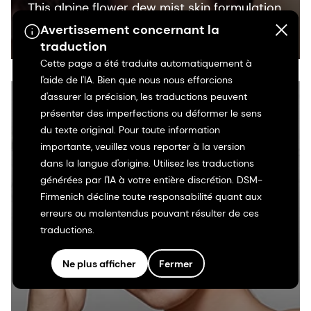
This alpine flower dew mist skin formulation
offers a powerful veil of hydration and
Avertissement concernant la
protection. Containing the organic skin
traduction
Cette page a été traduite automatiquement à
care ingredient ALPAFLOR® SCUTELLARIA
l'aide de l'IA. Bien que nous nous efforcions
CB, it is proven to strengthen sensitive skin.
d'assurer la précision, les traductions peuvent
présenter des imperfections ou déformer le sens
du texte original. Pour toute information
importante, veuillez vous reporter à la version
dans la langue d'origine. Utilisez les traductions
générées par l'IA à votre entière discrétion. DSM-
Firmenich décline toute responsabilité quant aux
erreurs ou malentendus pouvant résulter de ces
traductions.
Ne plus afficher
Fermer