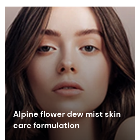
Cutibacterium acnes levels – the
gatekeeper that can influence sebum
production.
Alpine flower dew mist skin
care formulation