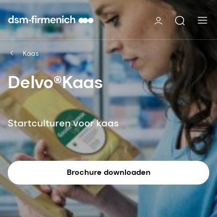
Kaas
Delvo®Kaas
Startculturen voor kaas
Brochure downloaden