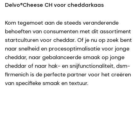
Delvo®Cheese CH voor cheddarkaas
D
Kom tegemoet aan de steeds veranderende
N
behoeften van consumenten met dit assortiment
al
startculturen voor cheddar. Of je nu op zoek bent
d
naar snelheid en procesoptimalisatie voor jonge
3
cheddar, naar gebalanceerde smaak op jonge
D
cheddar of naar hak- en snijfunctionaliteit, dsm-
t
firmenich is de perfecte partner voor het creëren
van specifieke smaak en textuur.