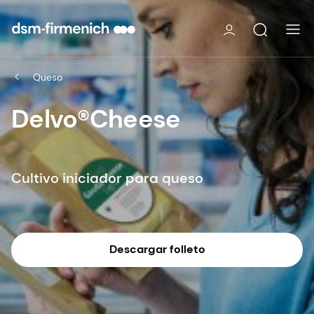
Queso
Delvo®Cheese
Cultivo iniciador para queso
Descargar folleto