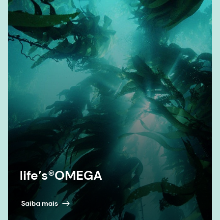
life’s®OMEGA
Saiba mais