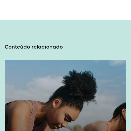
1 Lane et al. Bioavailability and conversion of
plant based sources of omega-3 fatty acids
- a scoping review to update
supplementation options for vegetarians and
vegans. Critical Reviews in Food Science and
Nutrition, 2021;62:4982 - 4997.
Conteúdo relacionado
2 Nuseed. New Consumer Research Confirms
Untapped Potential of Plant-Based Omega-
3s. 7 Oct 2021. [Acessado em 19-02-2024]
New Consumer Research Confirms Untapped
Potential Of Plant-Based Omega-3s | Nuseed
USA
3 Alcorta et al. Foods for plant-based Diets:
Challenges and Innovations (Alimentos para
dietas à base de plantas: desafios e