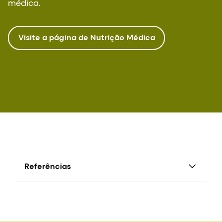
médica.
Visite a página de Nutrição Médica
Referências
Inui
et al
., The Role of Micronutrients in Ageing
Asia: What Can Be Implemented with the
Existing Insights.
Nutrients
.
13
(7):2222 (2021).