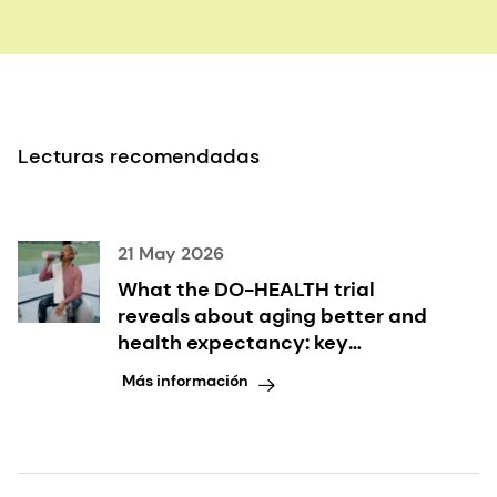
Envejecimiento.
28
(5):463-8 (1999).
Anderson
et al
., Patrones dietéticos y
supervivencia de los adultos mayores
. J Am Diet
Assoc
.
111
(1):84-91 (2011).
Baumgartner
et al
., The impact of nutritional
Lecturas recomendadas
support on malnourished inpatients with aging-
related vulnerability.
Nutrición
.
89
:111279 (2021).
Inui
et al
., The Role of Micronutrients in Ageing
Asia: Qué se puede hacer con los conocimientos
21 May 2026
existentes.
Nutrientes
.
13
(7):2222 (2021).
What the DO-HEALTH trial
reveals about aging better and
health expectancy: key
takeaways inside
Más información