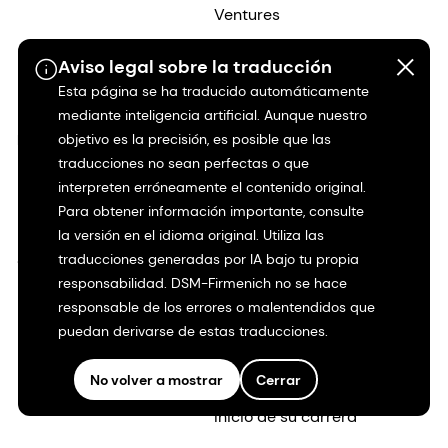
Ventures
Proveedores
Aviso legal sobre la traducción
Esta página se ha traducido automáticamente
Contáctenos
mediante inteligencia artificial. Aunque nuestro
Oportunidades
objetivo es la precisión, es posible que las
Inversores
profesionales
traducciones no sean perfectas o que
Información histórica
interpreten erróneamente el contenido original.
¿Por qué trabajar para
Para obtener información importante, consulte
Nuestra empresa
dsm-firmenich?
la versión en el idioma original. Utiliza las
Shares & ADRs
traducciones generadas por IA bajo tu propia
Empleo en dsm-
responsabilidad. DSM-Firmenich no se hace
firmenich
responsable de los errores o malentendidos que
Historias profesionales
puedan derivarse de estas traducciones.
Inclusión y pertenencia
No volver a mostrar
Cerrar
Inicio de su carrera