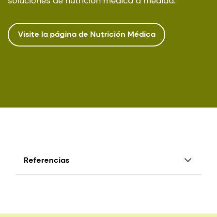
soluciones de nutrición médica a medida.
Visite la página de Nutrición Médica
Referencias
Inui
et al
., The Role of Micronutrients in Ageing
Asia: Qué se puede hacer con los conocimientos
existentes.
Nutrientes
.
13
(7):2222 (2021).