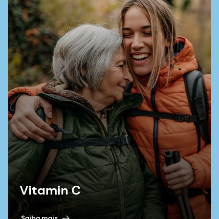
Neurosci. 2016;38(4):264-276.
Gombart AF, Pierre A, Maggini S. A Review of
Micronutrients and the Immune System-Working
in Harmony to Reduce the Risk of Infection (Uma
revisão dos micronutrientes e do sistema
imunológico - trabalhando em harmonia para
reduzir o risco de infecção) Nutrients. 2020;12(1).
Beard JL. Why Iron Deficiency Is Important in
Infant Development (Por que a deficiência de
ferro é importante no desenvolvimento do bebê)
J Nutr. 2008;138(12):2534-2536.
Carter RC, Jacobson JL, Burden MJ, et al. Iron
deficiency anemia and cognitive function in
infancy (Anemia por deficiência de ferro e
função cognitiva na infância). Pediatrics.
Vitamin C
2010;126(2):e427-434. doi:10.1542/peds.2009-
2097
Saiba mais