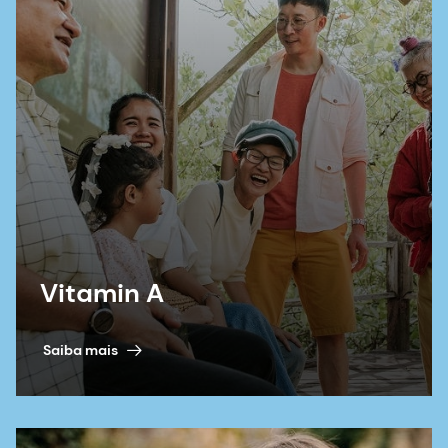
idade entre 12 e 36 meses. Food Nutr Res.
2015;59:27912. doi:10.3402/fnr.v59.27912
Organização Mundial da Saúde. Worldwide
Prevalence of Anaemia 1993-2005:
WHO Global
Database on Anaemia. Organização Mundial da
Saúde
; 2008. Acessado em 16 de agosto de
2021.
Black RE, Fischer, Walker C. Role of zinc in child
health and survival (Papel do zinco na saúde e
sobrevivência da criança) Nestle Nutr Inst
Workshop Ser. 2012;70:37-42.
Vitamin A
Bastian TW, von Hohenberg WC, Mickelson DJ,
Lanier LM, Georgieff MK. Iron Deficiency Impairs
Developing Hippocampal Neuron Gene
Saiba mais
Expression, Energy Metabolism, and Dendrite
Complexity (Deficiência de ferro prejudica o
desenvolvimento da expressão gênica do
neurônio do hipocampo, o metabolismo
energético e a complexidade dos dendritos) Dev