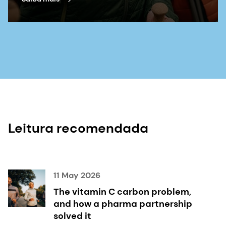
Pivina L, Semenova Y, Doşa MD, Dauletyarova M,
Bjørklund G. Iron Deficiency, Cognitive Functions,
and Neurobehavioral Disorders in Children
(Deficiência de ferro, funções cognitivas e
distúrbios neurocomportamentais em crianças)
J Mol Neurosci. 2019;68(1):1-10.
Özdemir N. Iron deficiency anemia from
diagnosis to treatment in children (Anemia por
deficiência de ferro do diagnóstico ao
tratamento em crianças) Turk Pediatri Ars.
2015;50(1):11-19. doi:10.5152/tpa.2015.2337
Leitura recomendada
Gardner W, Kassebaum N. Global, Regional, and
National Prevalence of Anemia and Its Causes in
204 Countries and Territories, 1990-2019. Curr
Dev Nutr. 2020;4(Suppl 2):830.
11 May 2026
doi:10.1093/cdn/nzaa053_035
The vitamin C carbon problem,
and how a pharma partnership
Stoffel NU, Uyoga MA, Mutuku FM, et al. Iron
Deficiency Anemia at Time of Vaccination
solved it
Predicts Decreased Vaccine Response and Iron