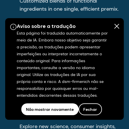
Customized blends of functional
autoridade Europeia para a Segurança dos
ingredients in one single, efficient premix.
Alimentos. 25 de outubro de 2013. acesso em 16
de agosto de 2021.
https://www.efsa.europa.eu/en/efsajournal/pub/3408
Aviso sobre a tradução
Market-ready solutions
Esta página foi traduzida automaticamente por
Ghisolfi J, Fantino M, Turck D, de Courcy GP,
Streamline your product development
Vidailhet M. Nutrient intakes of children aged 1-2
meio de IA. Embora nosso objetivo seja garantir
years as a function of milk consumption, cows'
a precisão, as traduções podem apresentar
process and get to market faster.
milk or growing-up milk. Public Health Nutr.
imperfeições ou interpretar incorretamente o
2013;16(3):524-534.
conteúdo original. Para informações
Events
doi:10.1017/S1368980012002893
importantes, consulte a versão no idioma
original. Utilize as traduções de IA por sua
Vieux F, Brouzes CMC, Maillot M, et al. Role of
From trade shows to conferences and
própria conta e risco. A dsm-firmenich não se
Young Child Formulae and Supplements to
other industry events, find out where you
responsabiliza por quaisquer erros ou mal-
Ensure Nutritional Adequacy in U.K. Young
can meet us next.
Children (Papel das fórmulas e suplementos
entendidos decorrentes dessas traduções.
para crianças pequenas para garantir a
adequação nutricional em crianças pequenas
Não mostrar novamente
Fechar
Talking Nutrition, Health & Care
do Reino Unido). Nutrients. 2016;8(9):539.
doi:10.3390/nu8090539
Explore new science, consumer insights,