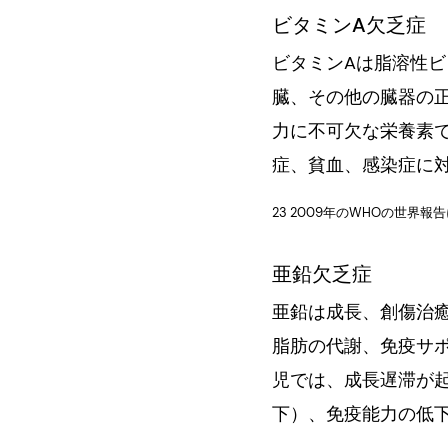
ビタミンA欠乏症
ビタミンAは脂溶性
臓、その他の臓器の
力に不可欠な栄養素
症、貧血、感染症に
23 2009年のWHOの世界
亜鉛欠乏症
亜鉛は成長、創傷治
脂肪の代謝、免疫サ
児では、成長遅滞が
下）、免疫能力の低