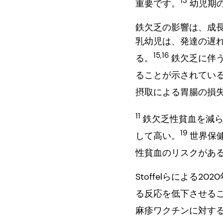
13
重要です。
幼児期
鉄欠乏の影響は、成
乳幼児は、発達の遅
15,16
る。
鉄欠乏に伴う
ることが示されてい
摂取による胃腸の損
11
鉄欠乏性貧血を減ら
19
して高い。
世界保健
性貧血のリスクがあ
Stoffelらによる
る反応を低下させる
麻疹ワクチンに対す