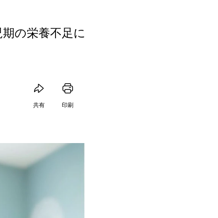
児期の栄養不足に
共有
印刷