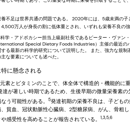
が著しい時期であり、この重要な時期に栄養を摂取することで
養不足は世界共通の問題である。 2020年には、5歳未満の子ども
4,500万人が身長の割に低体重とされ、いずれも栄養不良の
chの栄養科学・アドボカシー担当上級副社長であるピーター・ヴァ
national Special Dietary Foods Industries）主
関する最新の科学的研究について説明した。 また、強力な規制
の主な要素についても述べた。
に特に懸念される
元素とビタミンのことで、体全体で構造的・機能的に
の発達が著しい時期であるため、生後早期の微量栄養素の
5
損なう可能性がある。
発達初期の栄養不良は、子どもの
病、貧血、冠状動脈性心臓病、2型糖尿病、がん、骨粗し
1,3,5,6
クや感受性を高めることが報告されている。