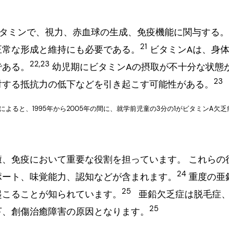
ビタミンで、視力、赤血球の生成、免疫機能に関与する。
21
正常な形成と維持にも必要である。
ビタミンAは、身
22,23
である。
幼児期にビタミンAの摂取が不十分な状態
23
対する抵抗力の低下などを引き起こす可能性がある。
報告によると、1995年から2005年の間に、就学前児童の3分の1がビタミンA欠
癒、免疫において重要な役割を担っています。 これらの
24
ポート、味覚能力、認知などが含まれます。
重度の亜
25
起こることが知られています。
亜鉛欠乏症は脱毛症、
25
下、創傷治癒障害の原因となります。