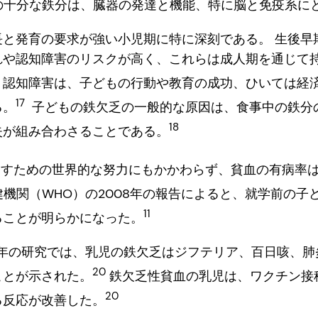
の十分な鉄分は、臓器の発達と機能、特に脳と免疫系に
長と発育の要求が強い小児期に特に深刻である。 生後早
れや認知障害のリスクが高く、これらは成人期を通じて
認知障害は、子どもの行動や教育の成功、ひいては経
17
る。
子どもの鉄欠乏の一般的な原因は、食事中の鉄分
18
失が組み合わさることである。
すための世界的な努力にもかかわらず、貧血の有病率
機関（WHO）の2008年の報告によると、就学前の子
11
ることが明らかになった。
2020年の研究では、乳児の鉄欠乏はジフテリア、百日咳、
20
ことが示された。
鉄欠乏性貧血の乳児は、ワクチン接
20
る反応が改善した。