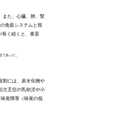
 また、心臓、肺、腎
体の免疫システムと視
が長く続くと、夜盲
乏症であった。
役割には、炭水化物や
鉛欠乏症の乳幼児や小
味覚障害（味覚の低