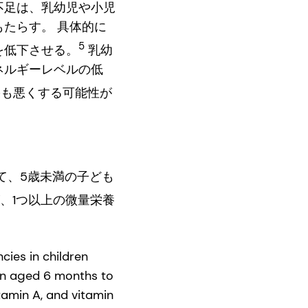
不足は、乳幼児や小児
たらす。 具体的に
5
を低下させる。
乳幼
ネルギーレベルの低
も悪くする可能性が
て、5歳未満の子ども
、1つ以上の微量栄養
cies in children
ren aged 6 months to
tamin A, and vitamin