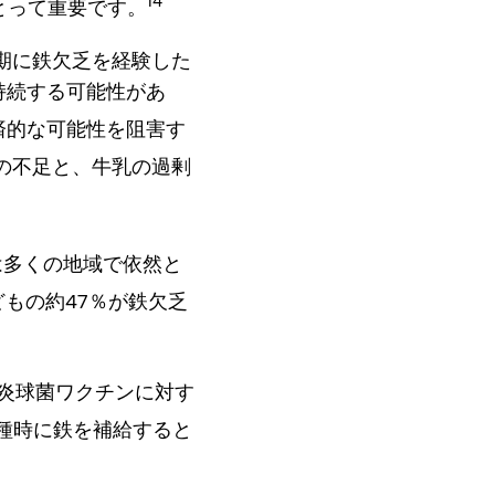
14
とって重要です。
期に鉄欠乏を経験した
持続する可能性があ
済的な可能性を阻害す
の不足と、牛乳の過剰
は多くの地域で依然と
どもの約47％が鉄欠乏
肺炎球菌ワクチンに対す
種時に鉄を補給すると