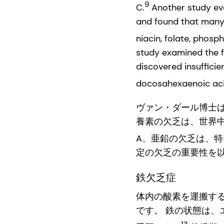
9
C.
Another study eva
and found that many we
niacin, folate, phosph
study examined the f
discovered insufficien
docosahexaenoic aci
ヴァン・ダール博士
養素の欠乏は、世界
A、亜鉛の欠乏は、
定の欠乏の重要性を
鉄欠乏症
体内の酸素を運搬す
です。 鉄の状態は