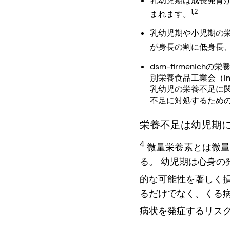
乳幼児期は成長発育
1,2
まれます。
乳幼児期や小児期の栄
が身長の割に低身長、
dsm-firmeni
別栄養食品工業会（Inter
乳幼児の栄養不足に
不足に対処するため
栄養不足は幼児期
4
微量栄養素とは微量
る。 幼児期は心身
的な可能性を著しく
るだけでなく、くる
病状を発症するリス