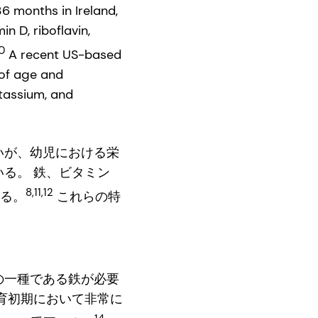
6 months in Ireland,
n D, riboflavin,
0
A recent US-based
 of age and
potassium, and
いが、幼児における栄
る。 鉄、ビタミン
8,11,12
ある。
これらの特
の一種である鉄が必要
育初期において非常に