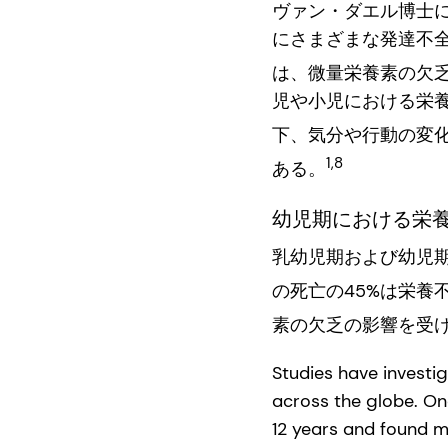
ヴァン・ダエル博士
にさまざまな発達不
は、微量栄養素の欠
児や小児における栄
下、気分や行動の変
1,8
ある。
幼児期における栄
乳幼児期および幼児期
の死亡の45%は栄養
素の欠乏の影響を受
Studies have investig
across the globe. On
12 years and found mo