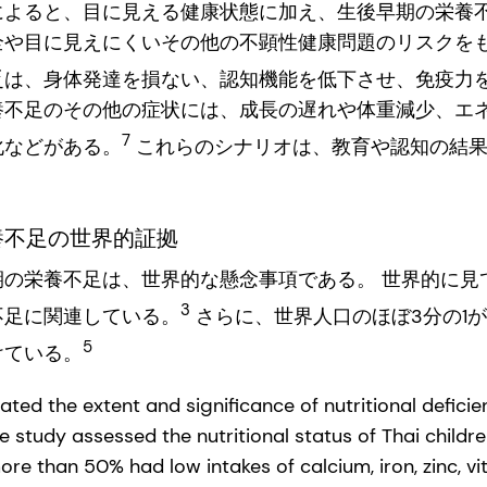
によると、目に見える健康状態に加え、生後早期の栄養
全や目に見えにくいその他の不顕性健康問題のリスクをも
乏は、身体発達を損ない、認知機能を低下させ、免疫力
養不足のその他の症状には、成長の遅れや体重減少、エ
7
化などがある。
これらのシナリオは、教育や認知の結果
養不足の世界的証拠
の栄養不足は、世界的な懸念事項である。 世界的に見
3
不足に関連している。
さらに、世界人口のほぼ3分の1が
5
けている。
ated the extent and significance of nutritional deficien
e study assessed the nutritional status of Thai child
re than 50% had low intakes of calcium, iron, zinc, vi